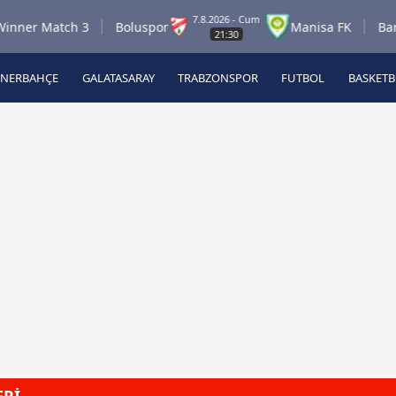
7.8.2026 - Cum
er Match 3
Boluspor
Manisa FK
Bandır
21:30
ENERBAHÇE
GALATASARAY
TRABZONSPOR
FUTBOL
BASKET
Beşiktaş
A
Fenerbahçe
A
Galatasaray
A
Trabzonspor
A
Futbol
A
Basketbol
Ziraat Türkiye Kupası
DİZİ
Diğer Sporlar