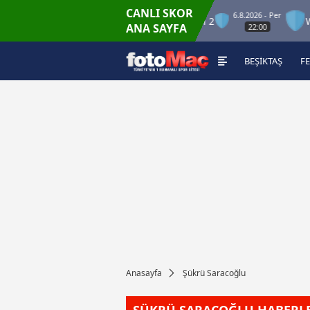
CANLI SKOR
6.8.2026 - Per
Winner Match 12
Winner Match 2
Winn
ANA SAYFA
22:00
BEŞİKTAŞ
F
Anasayfa
Şükrü Saracoğlu