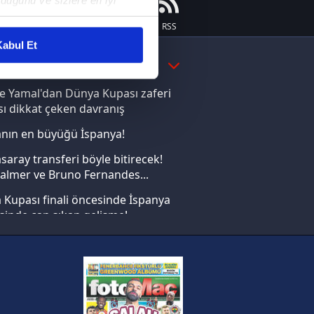
duğunu ve sizlere en iyi
liyetlerimizi karşılamak
Instagram
Flipboard
Youtube
RSS
abul Et
DAHA FAZLA
ar gösterilmeyecektir."
e Yamal'dan Dünya Kupası zaferi
çerezler kullanılmaktadır. Bu
ı dikkat çeken davranış
u hizmetlerinin sunulması
nın en büyüğü İspanya!
i ve sizlere yönelik
nılacaktır.
saray transferi böyle bitirecek!
almer ve Bruno Fernandes...
kin detaylı bilgi için Ayarlar
Kupası finali öncesinde İspanya
sinde can sıkan gelişme!
ak ve sitemizde ilgili
FIFA Dünya Kupası'nı kazanana
yonluk yüzüğü verilecek
n Crespo, Meksika Ligi
rinden Atlas'ın yeni teknik
örü oldu