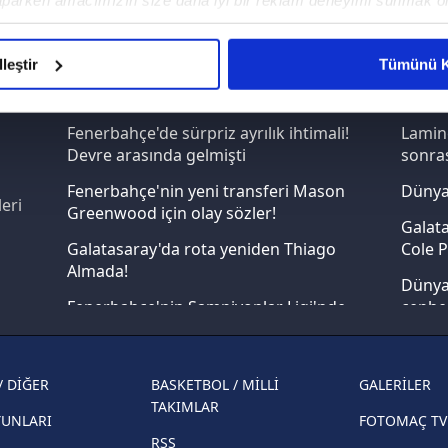
E!
aparken amacımızın size daha iyi bir reklam deneyimi sunmak ol
imizden gelen çabayı gösterdiğimizi ve bu noktada, reklamların ma
iPhone
Android
iPad
Facebook
X
NSosyal
olduğunu sizlere hatırlatmak isteriz.
lleştir
Tümünü K
çerezlere izin vermedikleri takdirde, kullanıcılara hedefli reklaml
Fenerbahçe'de sürpriz ayrılık ihtimali!
Lamin
abilmek için İnternet Sitemizde kendimize ve üçüncü kişilere ait 
Devre arasında gelmişti
sonras
isel verileriniz işlenmekte olup gerekli olan çerezler bilgi toplum
Fenerbahçe'nin yeni transferi Mason
Dünya
 çerezler, sitemizin daha işlevsel kılınması ve kişiselleştirilmes
eri
Greenwood için olay sözler!
 yapılması, amaçlarıyla sınırlı olarak açık rızanız dahilinde kulla
Galata
Galatasaray'da rota yeniden Thiago
Cole P
aşağıda yer alan panel vasıtasıyla belirleyebilirsiniz. Çerezlere iliş
Almada!
Dünya 
lgilendirme Metnimizi
ziyaret edebilirsiniz.
Fenerbahçe'nin Şampiyonlar Ligi'nde
cephe
muhtemel rakibi belli oldu! Gornik
Korunması Kanunu uyarınca hazırlanmış Aydınlatma Metnimizi okum
2026 
Zabrze'yi elerlerse...
 çerezlerle ilgili bilgi almak için lütfen
tıklayınız
.
şampi
/ DİĞER
BASKETBOL / MİLLİ
GALERİLER
İspanya-Arjantin finalinin ardından dış
Herna
TAKIMLAR
basından gündem olan manşetler!
YUNLARI
FOTOMAÇ TV
ekiple
RSS
Beşiktaş'ın UEFA Avrupa Ligi'nde 3. Ön
direkt