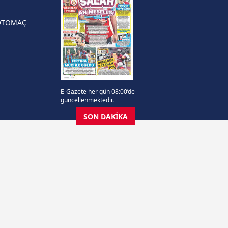
OTOMAÇ
E-Gazete her gün 08:00’de
güncellenmektedir.
SON DAKİKA