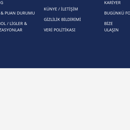
İG
KARİYER
Eleme Turu muhtemel rakipleri belli oldu!
KÜNYE / İLETİŞİM
R & PUAN DURUMU
BUGÜNKÜ F
GİZLİLİK BİLDİRİMİ
OL / LİGLER &
BİZE
ZASYONLAR
VERİ POLİTİKASI
ULAŞIN