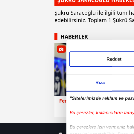
ŞÜKRÜ SARACOĞLU HABERL
Şükrü Saracoğlu ile ilgili tüm 
edebilirsiniz. Toplam 1 Şükrü 
HABERLER
Reddet
Rıza
"Sitelerimizde reklam ve paza
Fenerbahçe
14 Nisan 2026 
Bu çerezler, kullanıcıların tara
Bu çerezlere izin vermeniz halin