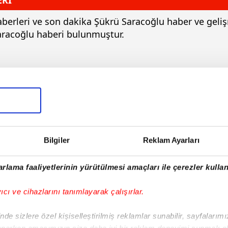
ERİ
haberleri ve son dakika Şükrü Saracoğlu haber ve geli
Saracoğlu haberi bulunmuştur.
Bilgiler
Reklam Ayarları
rlama faaliyetlerinin yürütülmesi amaçları ile çerezler kullan
| Salı
yıcı ve cihazlarını tanımlayarak çalışırlar.
de sizlere özel kişiselleştirilmiş reklamlar sunabilir, sayfalarım