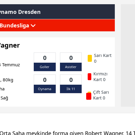
ynamo Dresden
Bundesliga
Wagner
Sarı Kart
0
0
0
 Temmuz
Goller
Asistler
Kırmızı
0
0
, 80kg
Kart 0
ha
Oynama
İlk 11
Çift Sarı
Sağ
Kart 0
rta Saha mevkinde forma giyen Robert Wagner, 14 