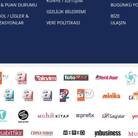
KÜNYE / İLETİŞİM
R & PUAN DURUMU
BUGÜNKÜ F
GİZLİLİK BİLDİRİMİ
OL / LİGLER &
BİZE
ZASYONLAR
VERİ POLİTİKASI
ULAŞIN