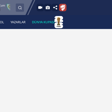
8.8.2026 - Cum
Manisa FK
Bandırmaspor
İstanbulspor
17:00
BOL
YAZARLAR
DÜNYA KUPASI
 Haber
A Haber Radyo
 Spor
A Spor Radyo
TV
A News Radio
2TV
Radyo Turkuvaz
para
Turkuvaz Romantik
Turkuvaz Efsane
Vav Tv
Radyo Soft
Radyo Energy
Turkuvaz Anadolu