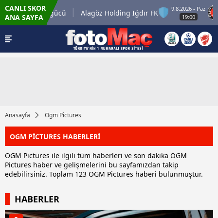
CANLI SKOR
9.8.2026 - Paz
Keçiörengücü
Alagöz Holding Iğdır FK
Mi
ANA SAYFA
19:00
Anasayfa
Ogm Pictures
OGM PİCTURES HABERLERİ
OGM Pictures ile ilgili tüm haberleri ve son dakika OGM
Pictures haber ve gelişmelerini bu sayfamızdan takip
edebilirsiniz. Toplam 123 OGM Pictures haberi bulunmuştur.
HABERLER