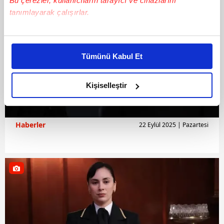
Bu çerezler, kullanıcıların tarayıcı ve cihazlarını
tanımlayarak çalışırlar.
Bu çerezlere izin vermeniz halinde sizlere özel
kişiselleştirilmiş reklamlar sunabilir, sayfalarımızda sizlere
Tümünü Kabul Et
daha iyi reklam deneyimi yaşatabiliriz. Bunu yaparken
amacımızın size daha iyi bir reklam deneyimi sunmak
olduğunu ve sizlere en iyi içerikleri sunabilmek adına
Kişiselleştir
elimizden gelen çabayı gösterdiğimizi ve bu noktada,
reklamların maliyetlerimizi karşılamak noktasında tek gelir
kalemimiz olduğunu sizlere hatırlatmak isteriz.
Haberler
22 Eylül 2025 | Pazartesi
Her halükârda, kullanıcılar, bu çerezlere izin vermedikleri
takdirde, kullanıcılara hedefli reklamlar
gösterilmeyecektir."
Sizlere daha iyi bir hizmet sunabilmek için İnternet
Sitemizde kendimize ve üçüncü kişilere ait çerezler
kullanılmaktadır. Bu çerezler vasıtasıyla çeşitli kişisel