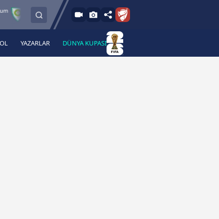
8.8.2026 - Cum
Manisa FK
Bandırmaspor
İstanbulspor
17:00
BOL
YAZARLAR
DÜNYA KUPASI
 Haber
A Haber Radyo
 Spor
A Spor Radyo
TV
A News Radio
2TV
Radyo Turkuvaz
para
Turkuvaz Romantik
Turkuvaz Efsane
Vav Tv
Radyo Soft
Radyo Energy
Turkuvaz Anadolu