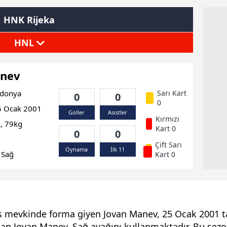
HNK Rijeka
HNL
anev
donya
Sarı Kart
0
0
0
 Ocak 2001
Goller
Asistler
Kırmızı
, 79kg
Kart 0
0
0
Çift Sarı
Oynama
İlk 11
Sağ
Kart 0
 mevkinde forma giyen Jovan Manev, 25 Ocak 2001 ta
an Jovan Manev, Sağ ayağını kullanmaktadır. Bu sezo