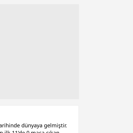
rihinde dünyaya gelmiştir.
n ilk 11'de 0 maça çıkan