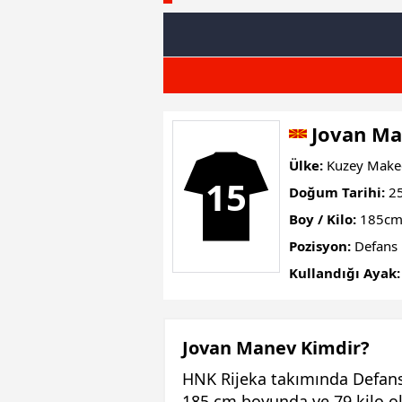
Jovan M
Ülke:
Kuzey Make
15
Doğum Tarihi:
25
Boy / Kilo:
185cm
Pozisyon:
Defans
Kullandığı Ayak:
Jovan Manev Kimdir?
HNK Rijeka takımında Defans
185 cm boyunda ve 79 kilo ol