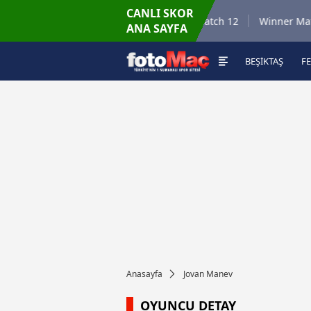
CANLI SKOR
6.8.2026 - Per
r Match 35
Winner Match 12
Winner Match 
ANA SAYFA
16:00
BEŞİKTAŞ
F
Anasayfa
Jovan Manev
OYUNCU DETAY