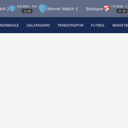
6.8.2026 - Per
7.8.2026 - Cum
2
Winner Match 3
Boluspor
22:00
21:30
ENERBAHÇE
GALATASARAY
TRABZONSPOR
FUTBOL
BASKET
Beşiktaş
A
Fenerbahçe
A
Galatasaray
A
Trabzonspor
A
Futbol
A
Basketbol
Ziraat Türkiye Kupası
DİZİ
Diğer Sporlar