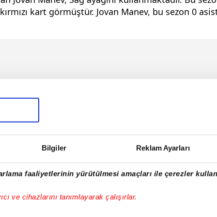
 kırmızı kart görmüştür. Jovan Manev, bu sezon 0 asist 
Bilgiler
Reklam Ayarları
rlama faaliyetlerinin yürütülmesi amaçları ile çerezler kullan
E!
yıcı ve cihazlarını tanımlayarak çalışırlar.
iPhone
Android
iPad
Facebook
X
NSosyal