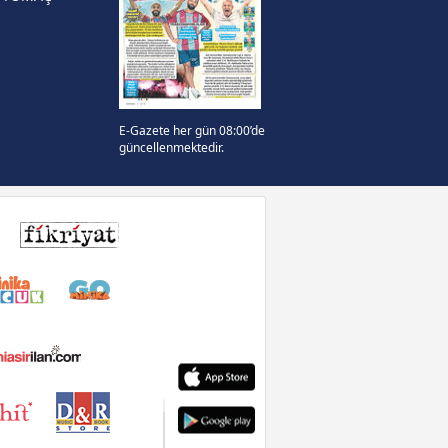
E-Gazete her gün 08:00’de
güncellenmektedir.