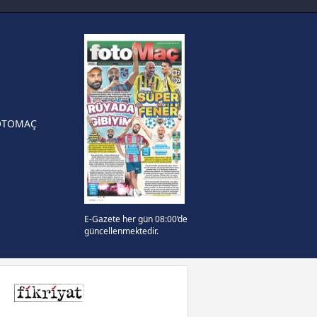
FIFA Dünya Kupası'nı kazanana
yonluk yüzüğü verilecek
n Crespo, Meksika Ligi
rinden Atlas'ın yeni teknik
örü oldu
OTOMAÇ
E-Gazete her gün 08:00’de
güncellenmektedir.