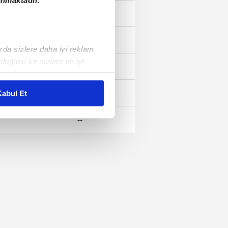
--
--
ızda sizlere daha iyi reklam
duğunu ve sizlere en iyi
--
liyetlerimizi karşılamak
--
abul Et
ar gösterilmeyecektir."
--
çerezler kullanılmaktadır. Bu
u hizmetlerinin sunulması
i ve sizlere yönelik
nılacaktır.
kin detaylı bilgi için Ayarlar