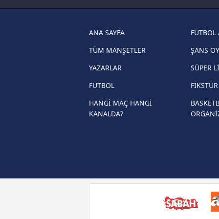
haberleri
Trabzonspor son dakika transfer
haberleri
ANA SAYFA
FUTBOL 
Trendyol Süper Lig haberleri
TÜM MANŞETLER
ŞANS O
Ziraat Türkiye Kupası haberleri
YAZARLAR
SÜPER L
UEFA Şampiyonlar Ligi haberleri
FUTBOL
FİKSTÜ
UEFA Avrupa Ligi haberleri
HANGİ MAÇ HANGİ
BASKETB
KANALDA?
ORGANİ
UEFA Konferans Ligi haberleri