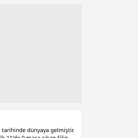
 tarihinde dünyaya gelmiştir.
lk 11'de 0 maça çıkan Filip