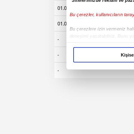
01.07.2010 - 30.06.2012
Bu çerezler, kullanıcıların tara
01.07.2010 - 01.07.2010
Bu çerezlere izin vermeniz halin
deneyimi yaşatabiliriz. Bunu y
-
içerikleri sunabilmek adına el
noktasında tek gelir kalemimiz 
-
Kişise
Her halükârda, kullanıcılar, bu 
-
Sizlere daha iyi bir hizmet sun
çerezler vasıtasıyla çeşitli kiş
amacıyla kullanılmaktadır. Diğer
reklam/pazarlama faaliyetlerinin
Çerezlere ilişkin tercihlerinizi 
butonuna tıklayabilir,
Çerez Bi