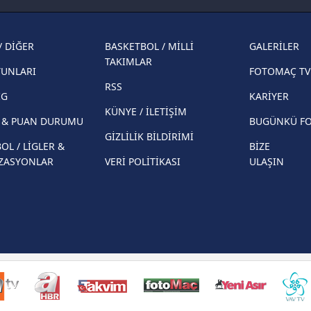
muhtemel rakibi belli oldu! Gornik
2026 
Zabrze'yi elerlerse...
şampi
/ DİĞER
BASKETBOL / MİLLİ
GALERİLER
İspanya-Arjantin finalinin ardından dış
Herna
TAKIMLAR
basından gündem olan manşetler!
YUNLARI
FOTOMAÇ TV
ekiple
RSS
Beşiktaş'ın UEFA Avrupa Ligi'nde 3. Ön
direkt
İG
KARİYER
Eleme Turu muhtemel rakipleri belli oldu!
KÜNYE / İLETİŞİM
R & PUAN DURUMU
BUGÜNKÜ F
GİZLİLİK BİLDİRİMİ
OL / LİGLER &
BİZE
ZASYONLAR
VERİ POLİTİKASI
ULAŞIN