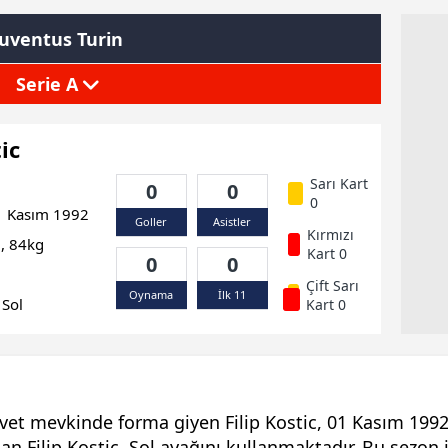
Juventus Turin
Serie A
ic
Sarı Kart
0
0
0
 Kasım 1992
Goller
Asistler
Kırmızı
, 84kg
Kart 0
0
0
Çift Sarı
Oynama
İlk 11
Sol
Kart 0
vet mevkinde forma giyen Filip Kostic, 01 Kasım 1992
n Filip Kostic, Sol ayağını kullanmaktadır. Bu sezon i