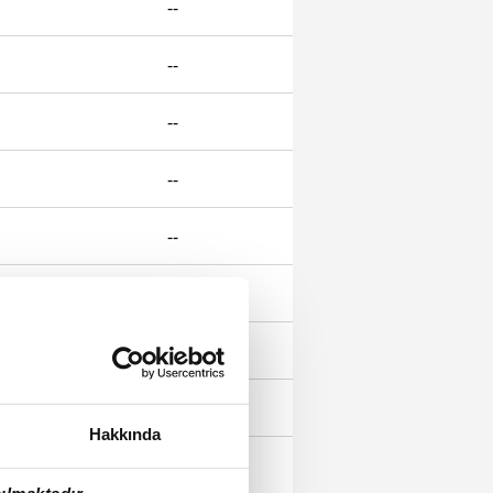
--
--
--
--
--
--
--
--
Hakkında
--
ılmaktadır.