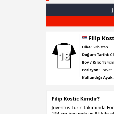
Filip Kost
Ülke:
Sırbistan
18
Doğum Tarihi:
01
Boy / Kilo:
184cm
Pozisyon:
Forvet
Kullandığı Ayak:
Filip Kostic Kimdir?
Juventus Turin takımında For
184 cm boyunda ve 84 kilo ola