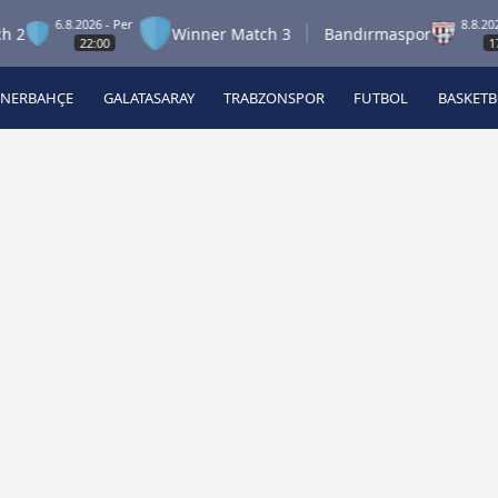
6.8.2026 - Per
8.8.2026 - Cum
Winner Match 3
Bandırmaspor
22:00
17:00
ENERBAHÇE
GALATASARAY
TRABZONSPOR
FUTBOL
BASKET
Beşiktaş
A
Fenerbahçe
A
Galatasaray
A
Trabzonspor
A
Futbol
A
Basketbol
Ziraat Türkiye Kupası
DİZİ
Diğer Sporlar