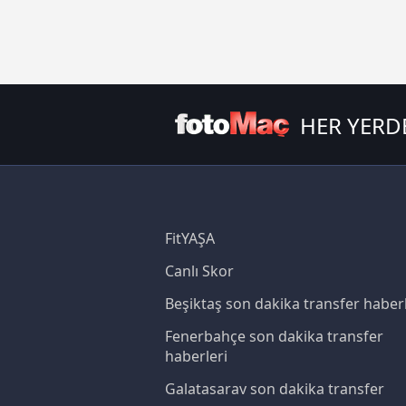
6698 sayılı Kişisel Verilerin 
mevzuata uygun olarak kullanılan
HER YERD
FitYAŞA
Canlı Skor
Beşiktaş son dakika transfer haberl
Fenerbahçe son dakika transfer
haberleri
Galatasaray son dakika transfer