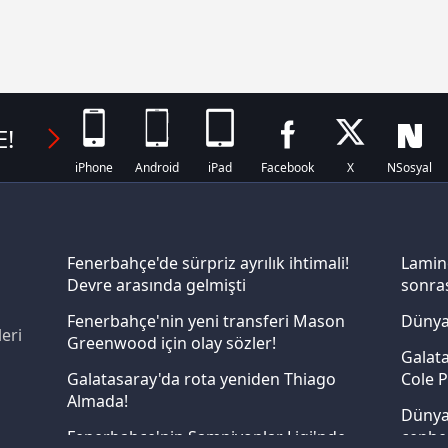
Korunması Kanunu uyarınca hazırlanmış Aydınlatma Metnimizi okum
 çerezlerle ilgili bilgi almak için lütfen
tıklayınız
.
E!
iPhone
Android
iPad
Facebook
X
NSosyal
Fenerbahçe'de sürpriz ayrılık ihtimali!
Lamin
Devre arasında gelmişti
sonras
Fenerbahçe'nin yeni transferi Mason
Dünya
eri
Greenwood için olay sözler!
Galata
Galatasaray'da rota yeniden Thiago
Cole P
Almada!
Dünya 
Fenerbahçe'nin Şampiyonlar Ligi'nde
cephe