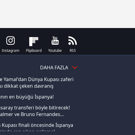
ak ve sitemizde ilgili
Instagram
Flipboard
Youtube
RSS
DAHA FAZLA
e Yamal'dan Dünya Kupası zaferi
ı dikkat çeken davranış
nın en büyüğü İspanya!
saray transferi böyle bitirecek!
almer ve Bruno Fernandes...
Kupası finali öncesinde İspanya
sinde can sıkan gelişme!