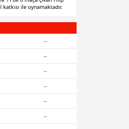
ol katkısı ile oynamaktadır.
--
--
--
--
--
--