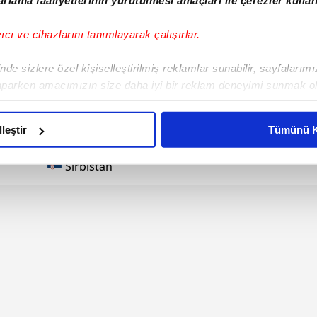
FK Radnicki 1923 Kragujevac
yıcı ve cihazlarını tanımlayarak çalışırlar.
FK Radnicki 1923 Kragujevac
de sizlere özel kişiselleştirilmiş reklamlar sunabilir, sayfalarım
aparken amacımızın size daha iyi bir reklam deneyimi sunmak ol
Sırbistan
imizden gelen çabayı gösterdiğimizi ve bu noktada, reklamların ma
olduğunu sizlere hatırlatmak isteriz.
Sırbistan
lleştir
Tümünü K
çerezlere izin vermedikleri takdirde, kullanıcılara hedefli reklaml
Sırbistan
abilmek için İnternet Sitemizde kendimize ve üçüncü kişilere ait 
isel verileriniz işlenmekte olup gerekli olan çerezler bilgi toplum
 çerezler, sitemizin daha işlevsel kılınması ve kişiselleştirilmes
 yapılması, amaçlarıyla sınırlı olarak açık rızanız dahilinde kulla
aşağıda yer alan panel vasıtasıyla belirleyebilirsiniz. Çerezlere iliş
lgilendirme Metnimizi
ziyaret edebilirsiniz.