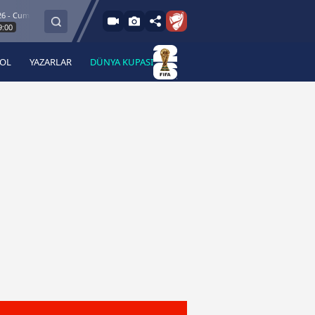
Cum
8.8.2026 - C
Esenler Erokspor
Hesap.com Antalyaspor
21:30
BOL
YAZARLAR
DÜNYA KUPASI
 Haber
A Haber Radyo
 Spor
A Spor Radyo
TV
A News Radio
2TV
Radyo Turkuvaz
para
Turkuvaz Romantik
Turkuvaz Efsane
Vav Tv
Radyo Soft
Radyo Energy
Turkuvaz Anadolu