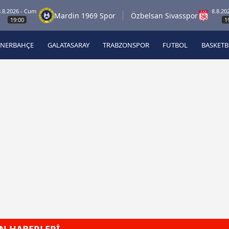
026 - Cum
8.8.2026 - 
Mardin 1969 Spor
Özbelsan Sivasspor
9:00
19:00
ENERBAHÇE
GALATASARAY
TRABZONSPOR
FUTBOL
BASKET
Beşiktaş
A
Fenerbahçe
A
Galatasaray
A
Trabzonspor
A
Futbol
A
Basketbol
Ziraat Türkiye Kupası
DİZİ
Diğer Sporlar