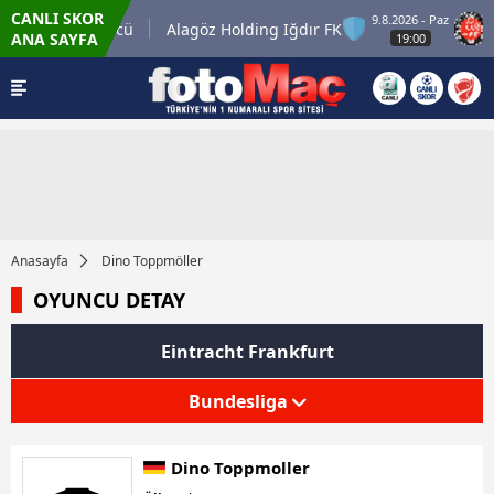
CANLI SKOR
9.8.2026 - Paz
Keçiörengücü
Alagöz Holding Iğdır FK
Mi
ANA SAYFA
19:00
Anasayfa
Dino Toppmöller
OYUNCU DETAY
Eintracht Frankfurt
Bundesliga
Dino Toppmoller