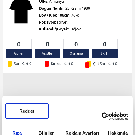
Ülke:
Almanya
Doğum Tarihi:
23 Kasım 1980
Boy / Kilo:
188cm, 76kg
Pozisyon:
Forvet
Kullandığı Ayak:
Sağ/Sol
0
0
0
0
Goller
Asistler
Oynama
İlk 11
Sarı Kart 0
Kırmızı Kart 0
Çift Sarı Kart 0
Reddet
Rıza
Bilgiler
Reklam Ayarları
Hakkında