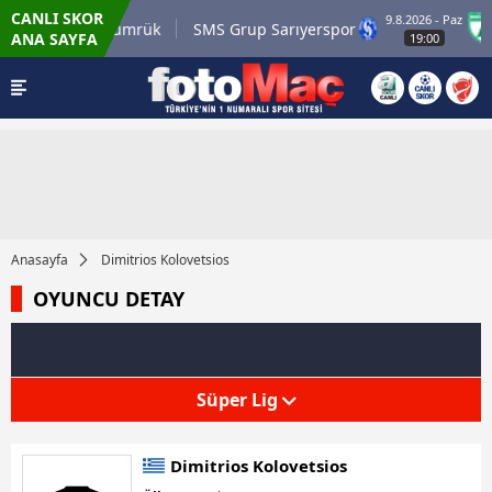
CANLI SKOR
9.8.2026 - Paz
li.com.tr Karagümrük
SMS Grup Sarıyerspor
ANA SAYFA
19:00
Anasayfa
Dimitrios Kolovetsios
OYUNCU DETAY
Süper Lig
Dimitrios Kolovetsios