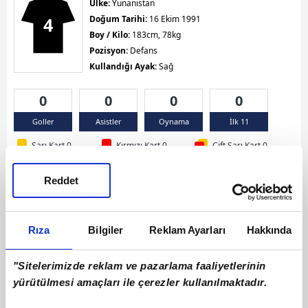
Ülke:
Yunanistan
4
Doğum Tarihi:
16 Ekim 1991
Boy / Kilo:
183cm, 78kg
Pozisyon:
Defans
Kullandığı Ayak:
Sağ
0
0
0
0
Goller
Asistler
Oynama
İlk 11
Sarı Kart 0
Kırmızı Kart 0
Çift Sarı Kart 0
Reddet
Rıza
Bilgiler
Reklam Ayarları
Hakkında
"Sitelerimizde reklam ve pazarlama faaliyetlerinin
yürütülmesi amaçları ile çerezler kullanılmaktadır.