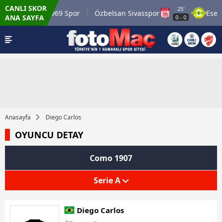
CANLI SKOR
25'
Mardin 1969 Spor
Özbelsan Sivasspor
Esenl
ANA SAYFA
0
-
0
Anasayfa
Diego Carlos
OYUNCU DETAY
Como 1907
Serie A
Diego Carlos