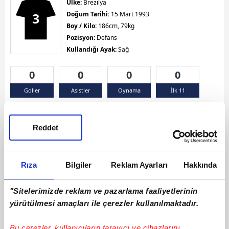
Ülke:
Brezilya
3
Doğum Tarihi:
15 Mart 1993
Boy / Kilo:
186cm, 79kg
Pozisyon:
Defans
Kullandığı Ayak:
Sağ
0
0
0
0
Goller
Asistler
Oynama
İlk 11
Sarı Kart 0
Kırmızı Kart 0
Çift Sarı Kart 0
Reddet
Rıza
Bilgiler
Reklam Ayarları
Hakkında
"Sitelerimizde reklam ve pazarlama faaliyetlerinin
yürütülmesi amaçları ile çerezler kullanılmaktadır.
Bu çerezler, kullanıcıların tarayıcı ve cihazlarını