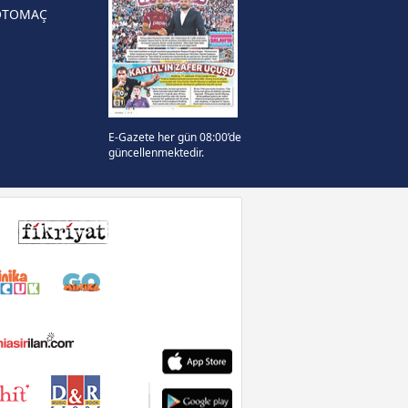
OTOMAÇ
E-Gazete her gün 08:00’de
güncellenmektedir.