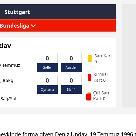
Stuttgart
Bundesliga
dav
Sarı Kart
0
0
0
 Temmuz
Goller
Asistler
Kırmızı
0
0
, 86kg
Kart 0
Oynama
İlk 11
Çift Sarı
Sağ/Sol
Kart 0
mevkinde forma giyen Deniz Undav, 19 Temmuz 1996 ta