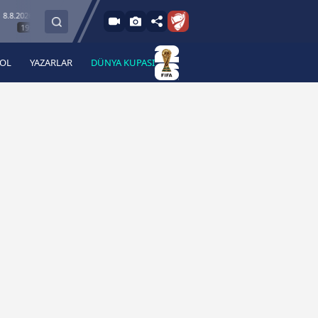
026 - Cum
8.8.2026 -
Mardin 1969 Spor
Özbelsan Sivasspor
19:00
19:00
BOL
YAZARLAR
DÜNYA KUPASI
 Haber
A Haber Radyo
 Spor
A Spor Radyo
TV
A News Radio
2TV
Radyo Turkuvaz
para
Turkuvaz Romantik
Turkuvaz Efsane
Vav Tv
Radyo Soft
Radyo Energy
Turkuvaz Anadolu