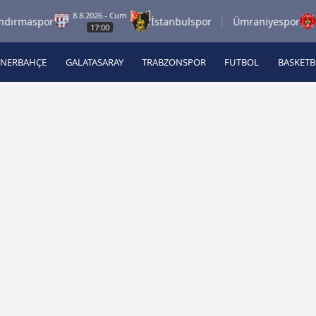
8.8.2026 - Cum
8.8.2
maspor
İstanbulspor
Ümraniyespor
17:00
ENERBAHÇE
GALATASARAY
TRABZONSPOR
FUTBOL
BASKET
Beşiktaş
A
Fenerbahçe
A
Galatasaray
A
Trabzonspor
A
Futbol
A
Basketbol
Ziraat Türkiye Kupası
DİZİ
Diğer Sporlar