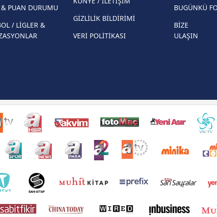
KÜNYE / İLETİŞİM
R & PUAN DURUMU
BUGÜNKÜ F
GİZLİLİK BİLDİRİMİ
OL / LİGLER &
BİZE
ZASYONLAR
VERİ POLİTİKASI
ULAŞIN