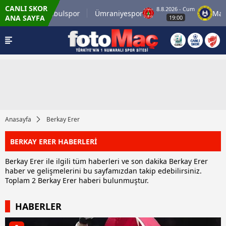
CANLI SKOR
 - Cum
8.8.2026 - Cum
İstanbulspor
Ümraniyespor
Mard
ANA SAYFA
0
19:00
Anasayfa
Berkay Erer
BERKAY ERER HABERLERİ
Berkay Erer ile ilgili tüm haberleri ve son dakika Berkay Erer
haber ve gelişmelerini bu sayfamızdan takip edebilirsiniz.
Toplam 2 Berkay Erer haberi bulunmuştur.
HABERLER