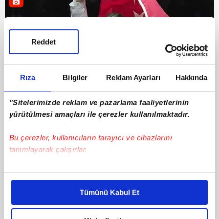
Reddet
Rıza
Bilgiler
Reklam Ayarları
Hakkında
"Sitelerimizde reklam ve pazarlama faaliyetlerinin
yürütülmesi amaçları ile çerezler kullanılmaktadır.
Diğer Sporlar
12 Mayıs 2026 | Salı
Bu çerezler, kullanıcıların tarayıcı ve cihazlarını
tanımlayarak çalışırlar.
Bu çerezlere izin vermeniz halinde sizlere özel
kişiselleştirilmiş reklamlar sunabilir, sayfalarımızda sizlere
Tümünü Kabul Et
daha iyi reklam deneyimi yaşatabiliriz. Bunu yaparken
amacımızın size daha iyi bir reklam deneyimi sunmak