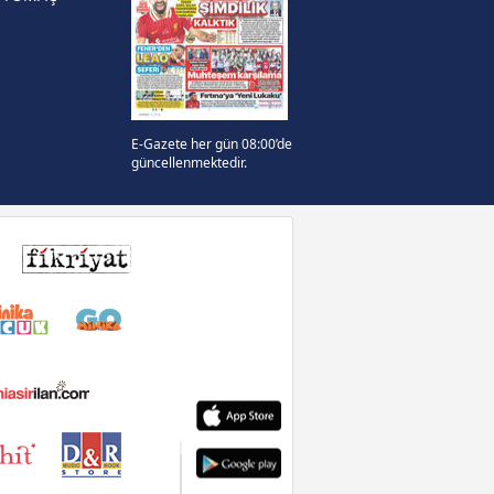
E-Gazete her gün 08:00’de
güncellenmektedir.