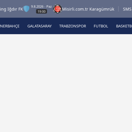
9.8.2026 - Paz
ğdır FK
Misirli.com.tr Karagümrük
SMS Grup
19:00
ENERBAHÇE
GALATASARAY
TRABZONSPOR
FUTBOL
BASKET
Beşiktaş
A
Fenerbahçe
A
Galatasaray
A
Trabzonspor
A
Futbol
A
Basketbol
Ziraat Türkiye Kupası
DİZİ
Diğer Sporlar