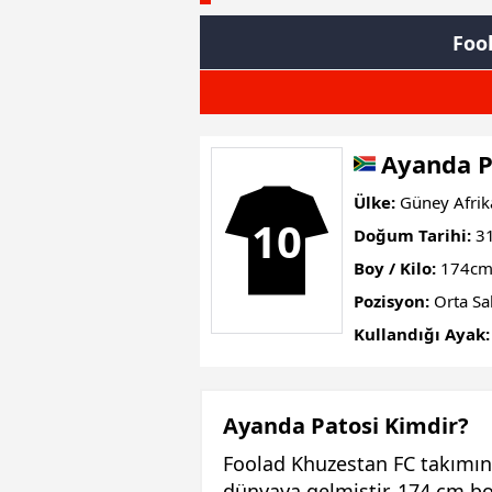
Foo
Ayanda P
Ülke:
Güney Afrik
10
Doğum Tarihi:
31
Boy / Kilo:
174cm
Pozisyon:
Orta Sa
Kullandığı Ayak:
Ayanda Patosi Kimdir?
Foolad Khuzestan FC takımın
dünyaya gelmiştir. 174 cm bo