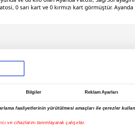
osi, 0 sarı kart ve 0 kırmızı kart görmüştür. Ayanda 
Bilgiler
Reklam Ayarları
rlama faaliyetlerinin yürütülmesi amaçları ile çerezler kullan
E!
yıcı ve cihazlarını tanımlayarak çalışırlar.
iPhone
Android
iPad
Facebook
X
NSosyal