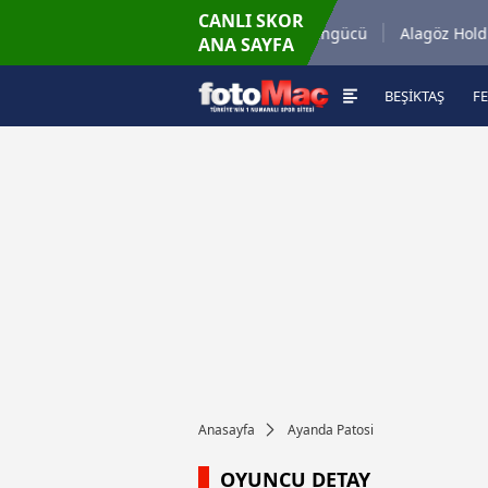
CANLI SKOR
82'
.com Antalyaspor
Keçiörengücü
Alagöz Holding I
ANA SAYFA
4
-
2
BEŞİKTAŞ
F
Anasayfa
Ayanda Patosi
OYUNCU DETAY