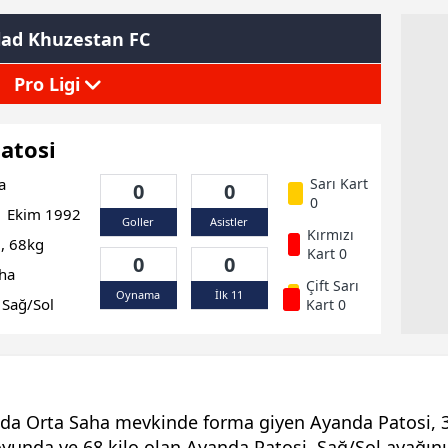
lad Khuzestan FC
Pro Ligi
atosi
a
Sarı Kart
0
0
0
 Ekim 1992
Goller
Asistler
Kırmızı
, 68kg
Kart 0
0
0
ha
Çift Sarı
Oynama
İlk 11
Sağ/Sol
Kart 0
da Orta Saha mevkinde forma giyen Ayanda Patosi, 3
yunda ve 68 kilo olan Ayanda Patosi, Sağ/Sol ayağını