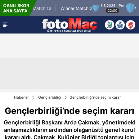
CANLI SKOR
6.8.2026 - Per
Winner Match 12
Winner Match 2
Winn
ANA SAYFA
22:00
Haberler
Gençlerbirliği
Gençlerbirliği’nde seçim kararı
Gençlerbirliği’nde seçim kararı
Gençlerbirliği Başkanı Arda Çakmak, yönetimdeki
anlaşmazlıkların ardından olağanüstü genel kurul
kararı aldı. Çakmak, Kulüpler Birliği toplantısı için