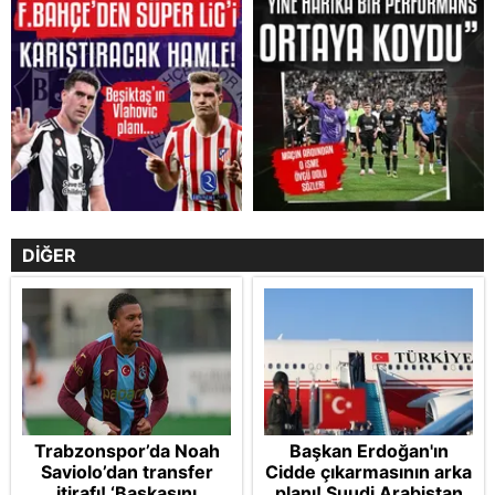
DİĞER
Trabzonspor’da Noah
Başkan Erdoğan'ın
Saviolo’dan transfer
Cidde çıkarmasının arka
itirafı! ‘Başkasını
planı! Suudi Arabistan