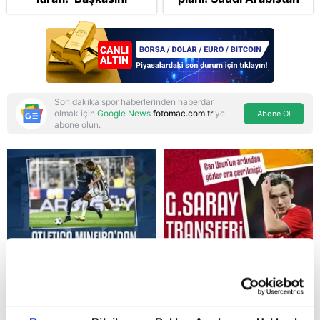
izlemeye geldi’
ve Pakistan'la Mekke
Anlaşması: "Tel Aviv için
'ölümcül ittifak"
Son dakika spor haberlerinden haberdar
olmak için
Google News
fotomac.com.tr
'ye
Abone Ol
abone olun.
Reddet