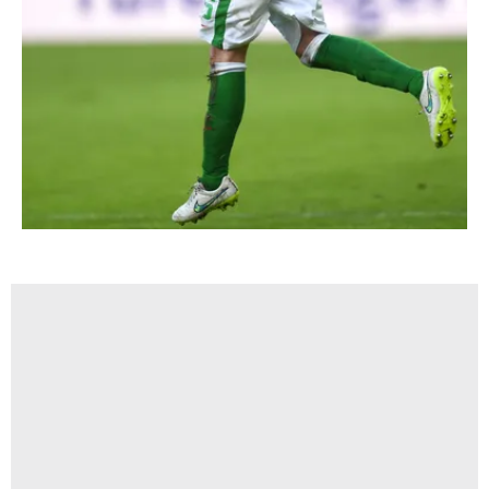
Metnimizi
ziyaret edebilirsiniz.
6698 sayılı Kişisel Verilerin Korunması Kanunu uyarınca
hazırlanmış Aydınlatma Metnimizi okumak ve sitemizde
ilgili mevzuata uygun olarak kullanılan çerezlerle ilgili bilgi
almak için lütfen
tıklayınız
.