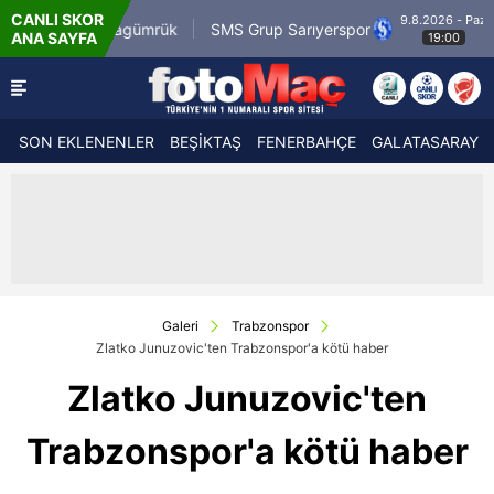
CANLI SKOR
9.8.2026 - Paz
com.tr Karagümrük
SMS Grup Sarıyerspor
Muğ
ANA SAYFA
19:00
SON EKLENENLER
BEŞİKTAŞ
FENERBAHÇE
GALATASARAY
Galeri
Trabzonspor
Zlatko Junuzovic'ten Trabzonspor'a kötü haber
Zlatko Junuzovic'ten
Trabzonspor'a kötü haber