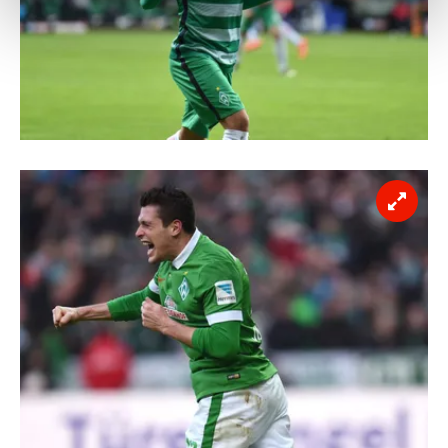
kalemimiz olduğunu sizlere hatırlatmak isteriz.
Her halükârda, kullanıcılar, bu çerezlere izin vermedikleri
takdirde, kullanıcılara hedefli reklamlar
gösterilmeyecektir."
Sizlere daha iyi bir hizmet sunabilmek için İnternet
Sitemizde kendimize ve üçüncü kişilere ait çerezler
kullanılmaktadır. Bu çerezler vasıtasıyla çeşitli kişisel
verileriniz işlenmekte olup gerekli olan çerezler bilgi
toplumu hizmetlerinin sunulması amacıyla
kullanılmaktadır. Diğer çerezler, sitemizin daha işlevsel
kılınması ve kişiselleştirilmesi ve sizlere yönelik
reklam/pazarlama faaliyetlerinin yapılması, amaçlarıyla
sınırlı olarak açık rızanız dahilinde kullanılacaktır.
Çerezlere ilişkin tercihlerinizi aşağıda yer alan panel
vasıtasıyla belirleyebilirsiniz. Çerezlere ilişkin detaylı bilgi
için Ayarlar butonuna tıklayabilir,
Çerez Bilgilendirme