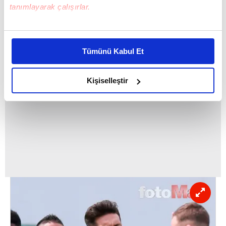
yıllık 2 milyon Euro'dan 2+1 yıllık yeni
tanımlayarak çalışırlar.
sözleşme teklif edilecek.
Bu çerezlere izin vermeniz halinde sizlere özel
kişiselleştirilmiş reklamlar sunabilir, sayfalarımızda sizlere
Tümünü Kabul Et
daha iyi reklam deneyimi yaşatabiliriz. Bunu yaparken
amacımızın size daha iyi bir reklam deneyimi sunmak
olduğunu ve sizlere en iyi içerikleri sunabilmek adına
Kişiselleştir
elimizden gelen çabayı gösterdiğimizi ve bu noktada,
reklamların maliyetlerimizi karşılamak noktasında tek gelir
kalemimiz olduğunu sizlere hatırlatmak isteriz.
Her halükârda, kullanıcılar, bu çerezlere izin vermedikleri
takdirde, kullanıcılara hedefli reklamlar
gösterilmeyecektir."
Sizlere daha iyi bir hizmet sunabilmek için İnternet
Sitemizde kendimize ve üçüncü kişilere ait çerezler
kullanılmaktadır. Bu çerezler vasıtasıyla çeşitli kişisel
verileriniz işlenmekte olup gerekli olan çerezler bilgi