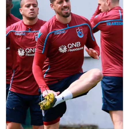
toplumu hizmetlerinin sunulması amacıyla
kullanılmaktadır. Diğer çerezler, sitemizin daha işlevsel
kılınması ve kişiselleştirilmesi ve sizlere yönelik
reklam/pazarlama faaliyetlerinin yapılması, amaçlarıyla
sınırlı olarak açık rızanız dahilinde kullanılacaktır.
Çerezlere ilişkin tercihlerinizi aşağıda yer alan panel
vasıtasıyla belirleyebilirsiniz. Çerezlere ilişkin detaylı bilgi
için Ayarlar butonuna tıklayabilir,
Çerez Bilgilendirme
Metnimizi
ziyaret edebilirsiniz.
6698 sayılı Kişisel Verilerin Korunması Kanunu uyarınca
hazırlanmış Aydınlatma Metnimizi okumak ve sitemizde
ilgili mevzuata uygun olarak kullanılan çerezlerle ilgili bilgi
almak için lütfen
tıklayınız
.