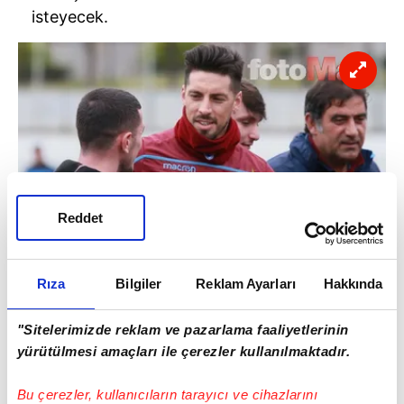
isteyecek.
Reddet
Rıza
Bilgiler
Reklam Ayarları
Hakkında
"Sitelerimizde reklam ve pazarlama faaliyetlerinin
KARARI MERAK EDİLİYOR
yürütülmesi amaçları ile çerezler kullanılmaktadır.
Senelik 3.2 milyon Euro'luk ücreti ile takımın
en çok kazanan futbolcusu olan Sosa'ya,
Bu çerezler, kullanıcıların tarayıcı ve cihazlarını