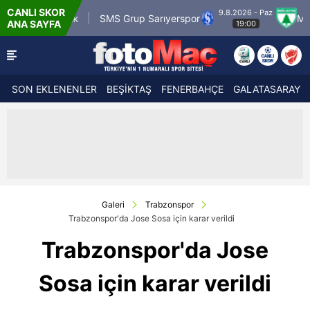
CANLI SKOR
9.8.2026 - Paz
rük
SMS Grup Sarıyerspor
Muğlaspor
Va
ANA SAYFA
19:00
SON EKLENENLER
BEŞİKTAŞ
FENERBAHÇE
GALATASARAY
Galeri
Trabzonspor
Trabzonspor'da Jose Sosa için karar verildi
Trabzonspor'da Jose
Sosa için karar verildi