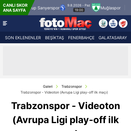
CANLI SKOR
9.8.2026 - Paz
9.8.2026 - Paz
erspor
Muğlaspor
Vanspor
ANA SAYFA
19:00
21:30
SON EKLENENLER
BEŞİKTAŞ
FENERBAHÇE
GALATASARAY
Galeri
Trabzonspor
Trabzonspor - Videoton (Avrupa Ligi play-off ilk maçı)
Trabzonspor - Videoton
(Avrupa Ligi play-off ilk