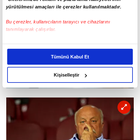
yürütülmesi amaçları ile çerezler kullanılmaktadır.
Bu çerezler, kullanıcıların tarayıcı ve cihazlarını
tanımlayarak çalışırlar.
Bu çerezlere izin vermeniz halinde sizlere özel
kişiselleştirilmiş reklamlar sunabilir, sayfalarımızda sizlere
Tümünü Kabul Et
daha iyi reklam deneyimi yaşatabiliriz. Bunu yaparken
amacımızın size daha iyi bir reklam deneyimi sunmak
olduğunu ve sizlere en iyi içerikleri sunabilmek adına
Kişiselleştir
elimizden gelen çabayı gösterdiğimizi ve bu noktada,
reklamların maliyetlerimizi karşılamak noktasında tek gelir
kalemimiz olduğunu sizlere hatırlatmak isteriz.
Her halükârda, kullanıcılar, bu çerezlere izin vermedikleri
takdirde, kullanıcılara hedefli reklamlar
gösterilmeyecektir."