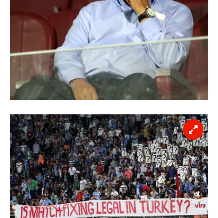
Sizlere daha iyi bir hizmet sunabilmek için İnternet
Sitemizde kendimize ve üçüncü kişilere ait çerezler
kullanılmaktadır. Bu çerezler vasıtasıyla çeşitli kişisel
verileriniz işlenmekte olup gerekli olan çerezler bilgi
toplumu hizmetlerinin sunulması amacıyla
kullanılmaktadır. Diğer çerezler, sitemizin daha işlevsel
kılınması ve kişiselleştirilmesi ve sizlere yönelik
reklam/pazarlama faaliyetlerinin yapılması, amaçlarıyla
sınırlı olarak açık rızanız dahilinde kullanılacaktır.
Çerezlere ilişkin tercihlerinizi aşağıda yer alan panel
vasıtasıyla belirleyebilirsiniz. Çerezlere ilişkin detaylı bilgi
için Ayarlar butonuna tıklayabilir,
Çerez Bilgilendirme
Metnimizi
ziyaret edebilirsiniz.
6698 sayılı Kişisel Verilerin Korunması Kanunu uyarınca
hazırlanmış Aydınlatma Metnimizi okumak ve sitemizde
ilgili mevzuata uygun olarak kullanılan çerezlerle ilgili bilgi
almak için lütfen
tıklayınız
.