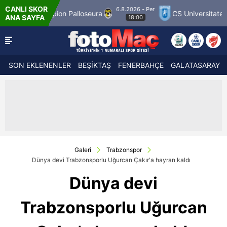
CANLI SKOR
6.8.2026 - Per
alloseura
CS Universitatea Craiova 1948
FC 
ANA SAYFA
18:00
SON EKLENENLER
BEŞİKTAŞ
FENERBAHÇE
GALATASARAY
Galeri
Trabzonspor
Dünya devi Trabzonsporlu Uğurcan Çakır'a hayran kaldı
Dünya devi
Trabzonsporlu Uğurcan