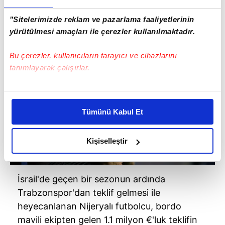
"Sitelerimizde reklam ve pazarlama faaliyetlerinin
yürütülmesi amaçları ile çerezler kullanılmaktadır.
Bu çerezler, kullanıcıların tarayıcı ve cihazlarını
tanımlayarak çalışırlar.
Bu çerezlere izin vermeniz halinde sizlere özel
kişiselleştirilmiş reklamlar sunabilir, sayfalarımızda sizlere
Tümünü Kabul Et
daha iyi reklam deneyimi yaşatabiliriz. Bunu yaparken
amacımızın size daha iyi bir reklam deneyimi sunmak
olduğunu ve sizlere en iyi içerikleri sunabilmek adına
Kişiselleştir
elimizden gelen çabayı gösterdiğimizi ve bu noktada,
reklamların maliyetlerimizi karşılamak noktasında tek gelir
kalemimiz olduğunu sizlere hatırlatmak isteriz.
İsrail'de geçen bir sezonun ardında
Trabzonspor'dan teklif gelmesi ile
Her halükârda, kullanıcılar, bu çerezlere izin vermedikleri
heyecanlanan Nijeryalı futbolcu, bordo
takdirde, kullanıcılara hedefli reklamlar
mavili ekipten gelen 1.1 milyon €'luk teklifin
gösterilmeyecektir."