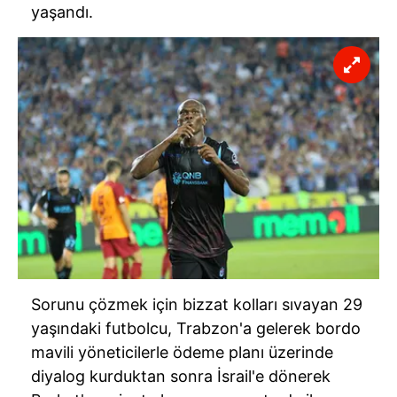
ilgili mevzuata uygun olarak kullanılan çerezlerle ilgili bilgi
yaşandı.
almak için lütfen
tıklayınız
.
Sorunu çözmek için bizzat kolları sıvayan 29
yaşındaki futbolcu, Trabzon'a gelerek bordo
mavili yöneticilerle ödeme planı üzerinde
diyalog kurduktan sonra İsrail'e dönerek