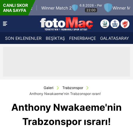
CANLI SKOR
6.8.2026 - Per
Match 12
Winner Match 2
Winner Match 3
ANA SAYFA
22:00
SON EKLENENLER
BEŞİKTAŞ
FENERBAHÇE
GALATASARAY
Galeri
Trabzonspor
Anthony Nwakaeme'nin Trabzonspor ısrarı!
Anthony Nwakaeme'nin
Trabzonspor ısrarı!