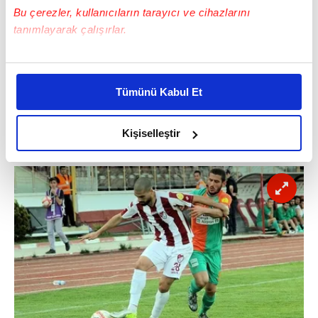
Bu çerezler, kullanıcıların tarayıcı ve cihazlarını
tanımlayarak çalışırlar.
Bu çerezlere izin vermeniz halinde sizlere özel
Futbolcu
: Darko Lazic
kişiselleştirilmiş reklamlar sunabilir, sayfalarımızda sizlere
Yaş
: 24
Tümünü Kabul Et
daha iyi reklam deneyimi yaşatabiliriz. Bunu yaparken
Pozisyon
: Stoper
amacımızın size daha iyi bir reklam deneyimi sunmak
Takım
: Aytemiz Alanyaspor
olduğunu ve sizlere en iyi içerikleri sunabilmek adına
Kişiselleştir
Değer
: 100 bin €
elimizden gelen çabayı gösterdiğimizi ve bu noktada,
reklamların maliyetlerimizi karşılamak noktasında tek gelir
kalemimiz olduğunu sizlere hatırlatmak isteriz.
Her halükârda, kullanıcılar, bu çerezlere izin vermedikleri
takdirde, kullanıcılara hedefli reklamlar
gösterilmeyecektir."
Sizlere daha iyi bir hizmet sunabilmek için İnternet
Sitemizde kendimize ve üçüncü kişilere ait çerezler