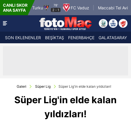
CANLI SKOR
78'
37'
rku
FC Vaduz
Maccabi Tel Aviv FC
PF
ANA SAYFA
2
-
1
0
-
2
SON EKLENENLER
BEŞİKTAŞ
FENERBAHÇE
GALATASARAY
Galeri
Süper Lig
Süper Lig'in elde kalan yıldızları!
Süper Lig'in elde kalan
yıldızları!