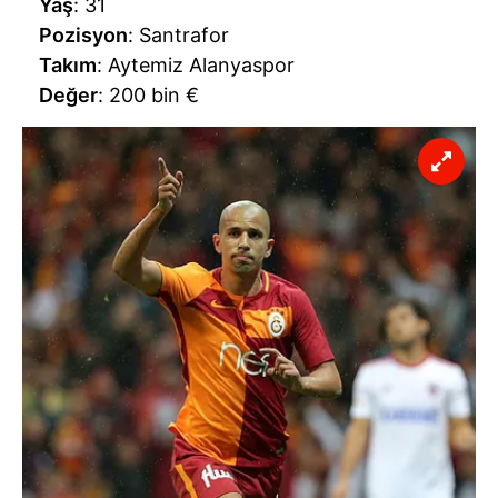
Yaş
: 31
Pozisyon
: Santrafor
Takım
: Aytemiz Alanyaspor
Değer
: 200 bin €