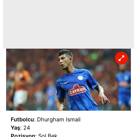
Futbolcu
: Dhurgham Ismail
Yaş
: 24
Pozisyon
: Sol Bek