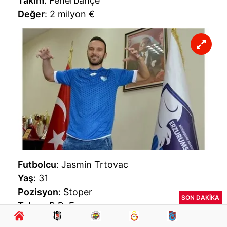
Takım
: Fenerbahçe
Değer
: 2 milyon €
Futbolcu
: Jasmin Trtovac
Yaş
: 31
Pozisyon
: Stoper
SON DAKİKA
Takım
: B.B. Erzurumspor
Değer
: 200 bin €