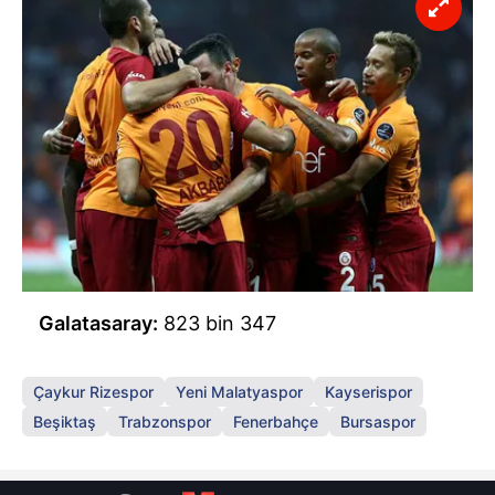
Galatasaray:
823 bin 347
Çaykur Rizespor
Yeni Malatyaspor
Kayserispor
Beşiktaş
Trabzonspor
Fenerbahçe
Bursaspor