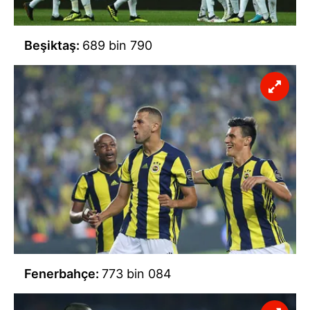
Beşiktaş:
689 bin 790
Fenerbahçe:
773 bin 084