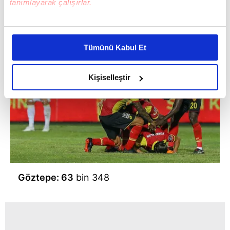
tanımlayarak çalışırlar.
Bu çerezlere izin vermeniz halinde sizlere özel
kişiselleştirilmiş reklamlar sunabilir, sayfalarımızda sizlere
Tümünü Kabul Et
daha iyi reklam deneyimi yaşatabiliriz. Bunu yaparken
amacımızın size daha iyi bir reklam deneyimi sunmak
olduğunu ve sizlere en iyi içerikleri sunabilmek adına
Kişiselleştir
elimizden gelen çabayı gösterdiğimizi ve bu noktada,
reklamların maliyetlerimizi karşılamak noktasında tek gelir
kalemimiz olduğunu sizlere hatırlatmak isteriz.
Her halükârda, kullanıcılar, bu çerezlere izin vermedikleri
takdirde, kullanıcılara hedefli reklamlar
gösterilmeyecektir."
Göztepe: 63
bin 348
Sizlere daha iyi bir hizmet sunabilmek için İnternet
Sitemizde kendimize ve üçüncü kişilere ait çerezler
kullanılmaktadır. Bu çerezler vasıtasıyla çeşitli kişisel
verileriniz işlenmekte olup gerekli olan çerezler bilgi