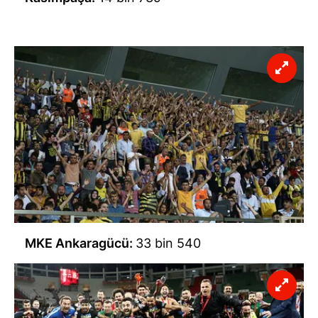
MKE Ankaragücü:
33 bin 540