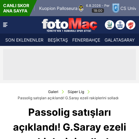
CANLI SKOR
6.8.2026 - Per
Kuopion Palloseura
CS Universitatea Craiova 
ANA SAYFA
18:00
SON EKLENENLER
BEŞİKTAŞ
FENERBAHÇE
GALATASARAY
Galeri
Süper Lig
Passolig satışları açıklandı! G.Saray ezeli rakiplerini solladı
Passolig satışları
açıklandı! G.Saray ezeli