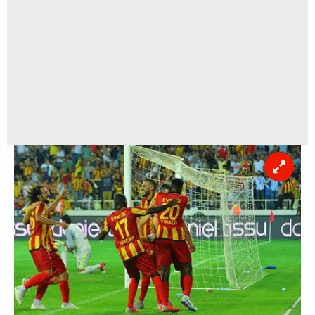
toplumu hizmetlerinin sunulması amacıyla
kullanılmaktadır. Diğer çerezler, sitemizin daha işlevsel
kılınması ve kişiselleştirilmesi ve sizlere yönelik
reklam/pazarlama faaliyetlerinin yapılması, amaçlarıyla
sınırlı olarak açık rızanız dahilinde kullanılacaktır.
Çerezlere ilişkin tercihlerinizi aşağıda yer alan panel
vasıtasıyla belirleyebilirsiniz. Çerezlere ilişkin detaylı bilgi
için Ayarlar butonuna tıklayabilir,
Çerez Bilgilendirme
Metnimizi
ziyaret edebilirsiniz.
6698 sayılı Kişisel Verilerin Korunması Kanunu uyarınca
hazırlanmış Aydınlatma Metnimizi okumak ve sitemizde
ilgili mevzuata uygun olarak kullanılan çerezlerle ilgili bilgi
almak için lütfen
tıklayınız
.