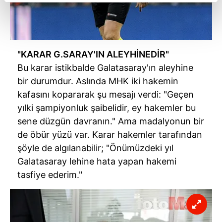
reklamların maliyetlerimizi karşılamak noktasında tek gelir
kalemimiz olduğunu sizlere hatırlatmak isteriz.
Her halükârda, kullanıcılar, bu çerezlere izin vermedikleri
takdirde, kullanıcılara hedefli reklamlar
"KARAR G.SARAY'IN ALEYHİNEDİR"
gösterilmeyecektir."
Bu karar istikbalde Galatasaray'ın aleyhine
bir durumdur. Aslında MHK iki hakemin
Sizlere daha iyi bir hizmet sunabilmek için İnternet
kafasını kopararak şu mesajı verdi: "Geçen
Sitemizde kendimize ve üçüncü kişilere ait çerezler
yılki şampiyonluk şaibelidir, ey hakemler bu
kullanılmaktadır. Bu çerezler vasıtasıyla çeşitli kişisel
sene düzgün davranın." Ama madalyonun bir
verileriniz işlenmekte olup gerekli olan çerezler bilgi
de öbür yüzü var. Karar hakemler tarafından
toplumu hizmetlerinin sunulması amacıyla
şöyle de algılanabilir; "Önümüzdeki yıl
kullanılmaktadır. Diğer çerezler, sitemizin daha işlevsel
kılınması ve kişiselleştirilmesi ve sizlere yönelik
Galatasaray lehine hata yapan hakemi
reklam/pazarlama faaliyetlerinin yapılması, amaçlarıyla
tasfiye ederim."
sınırlı olarak açık rızanız dahilinde kullanılacaktır.
Çerezlere ilişkin tercihlerinizi aşağıda yer alan panel
vasıtasıyla belirleyebilirsiniz. Çerezlere ilişkin detaylı bilgi