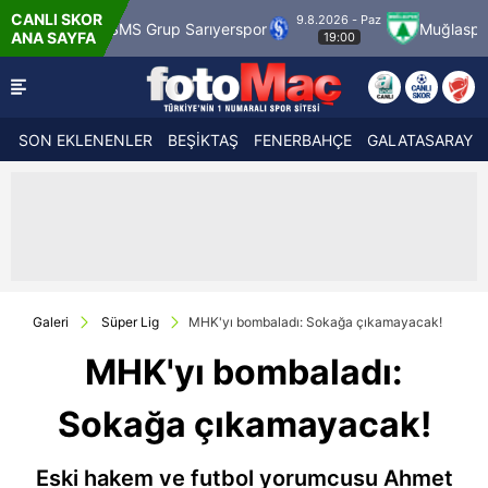
CANLI SKOR
9.8.2026 - Paz
ümrük
SMS Grup Sarıyerspor
Muğlaspor
ANA SAYFA
19:00
SON EKLENENLER
BEŞİKTAŞ
FENERBAHÇE
GALATASARAY
Galeri
Süper Lig
MHK'yı bombaladı: Sokağa çıkamayacak!
MHK'yı bombaladı:
Sokağa çıkamayacak!
Eski hakem ve futbol yorumcusu Ahmet