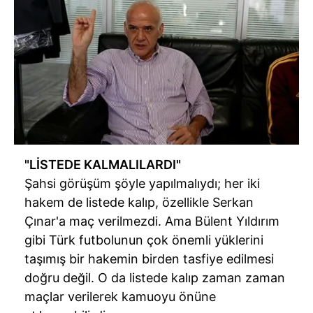
için Ayarlar butonuna tıklayabilir,
Çerez Bilgilendirme
Metnimizi
ziyaret edebilirsiniz.
6698 sayılı Kişisel Verilerin Korunması Kanunu uyarınca
hazırlanmış Aydınlatma Metnimizi okumak ve sitemizde
ilgili mevzuata uygun olarak kullanılan çerezlerle ilgili bilgi
almak için lütfen
tıklayınız
.
"LİSTEDE KALMALILARDI"
Şahsi görüşüm şöyle yapılmalıydı; her iki
hakem de listede kalıp, özellikle Serkan
Çınar'a maç verilmezdi. Ama Bülent Yıldırım
gibi Türk futbolunun çok önemli yüklerini
taşımış bir hakemin birden tasfiye edilmesi
doğru değil. O da listede kalıp zaman zaman
maçlar verilerek kamuoyu önüne