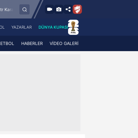
9.8.2026 - Paz
SMS Grup Sarıyerspor
Muğlaspor
Vansp
19:00
OL
YAZARLAR
DÜNYA KUPASI
 Haber
A Haber Radyo
 Spor
A Spor Radyo
KETBOL
HABERLER
VİDEO GALERİ
TV
A News Radio
2TV
Radyo Turkuvaz
para
Turkuvaz Romantik
Turkuvaz Efsane
Vav Tv
Radyo Soft
Radyo Energy
Turkuvaz Anadolu