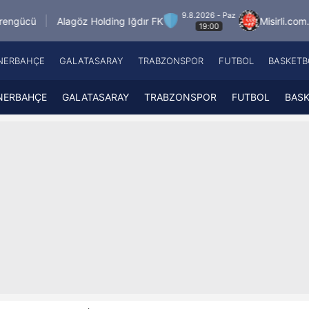
9.8.2026 - Paz
agöz Holding Iğdır FK
Misirli.com.tr Karagümrük
19:00
NERBAHÇE
GALATASARAY
TRABZONSPOR
FUTBOL
BASKETB
Beşiktaş
A
Fenerbahçe
A
NERBAHÇE
GALATASARAY
TRABZONSPOR
FUTBOL
BAS
Galatasaray
A
Trabzonspor
A
Futbol
A
Basketbol
Ziraat Türkiye Kupası
DİZİ
Diğer Sporlar