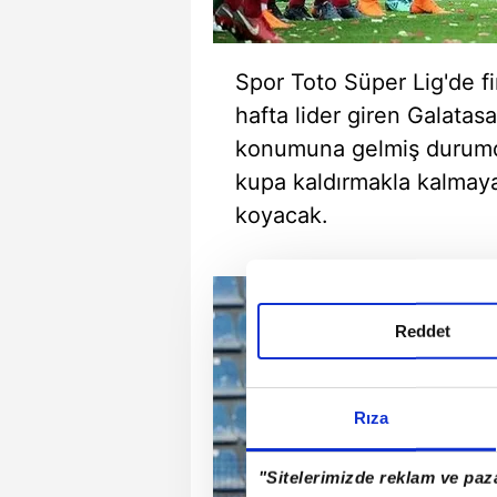
Spor Toto Süper Lig'de fi
hafta lider giren Galata
konumuna gelmiş durumd
kupa kaldırmakla kalmaya
koyacak.
Reddet
Rıza
"Sitelerimizde reklam ve paza