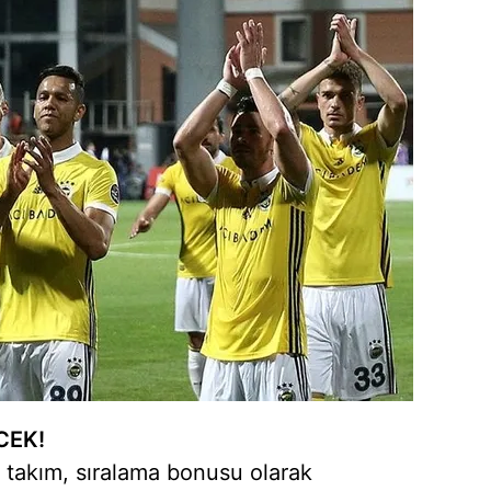
 çerezlerle ilgili bilgi almak için lütfen
tıklayınız
.
CEK!
 takım, sıralama bonusu olarak