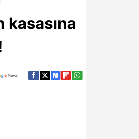
!
n kasasına
!