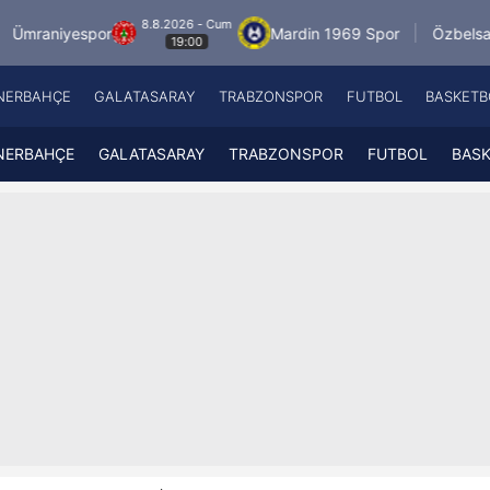
8.8.2026 - Cum
or
Mardin 1969 Spor
Özbelsan Sivasspor
19:00
NERBAHÇE
GALATASARAY
TRABZONSPOR
FUTBOL
BASKETB
Beşiktaş
A
Fenerbahçe
A
NERBAHÇE
GALATASARAY
TRABZONSPOR
FUTBOL
BAS
Galatasaray
A
Trabzonspor
A
Futbol
A
Basketbol
Ziraat Türkiye Kupası
DİZİ
Diğer Sporlar