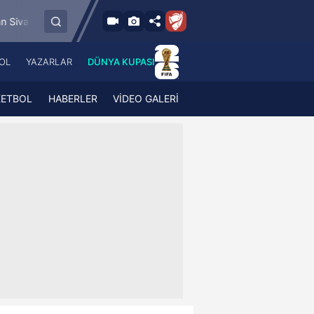
8.8.2026 - Cum
Esenler Erokspor
Hesap.com Antalyaspor
19:00
OL
YAZARLAR
DÜNYA KUPASI
 Haber
A Haber Radyo
 Spor
A Spor Radyo
KETBOL
HABERLER
VİDEO GALERİ
TV
A News Radio
2TV
Radyo Turkuvaz
para
Turkuvaz Romantik
Turkuvaz Efsane
Vav Tv
Radyo Soft
Radyo Energy
Turkuvaz Anadolu