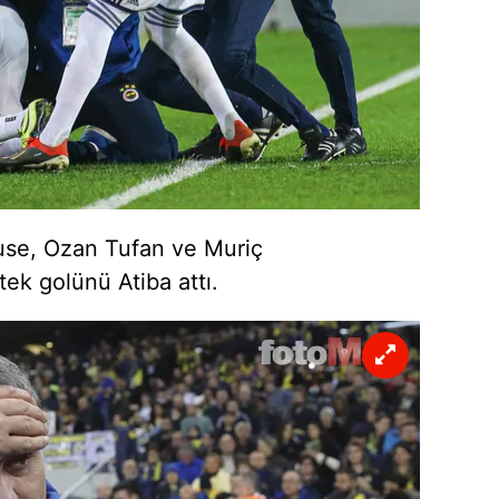
use, Ozan Tufan ve Muriç
ek golünü Atiba attı.