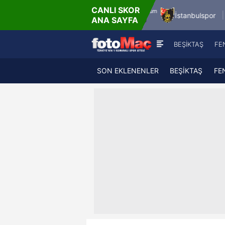
CANLI SKOR
8.8.2026 - Cum
Bandırmaspor
İstanbulspor
Ümraniyesp
ANA SAYFA
17:00
BEŞİKTAŞ
FE
SON EKLENENLER
BEŞİKTAŞ
FE