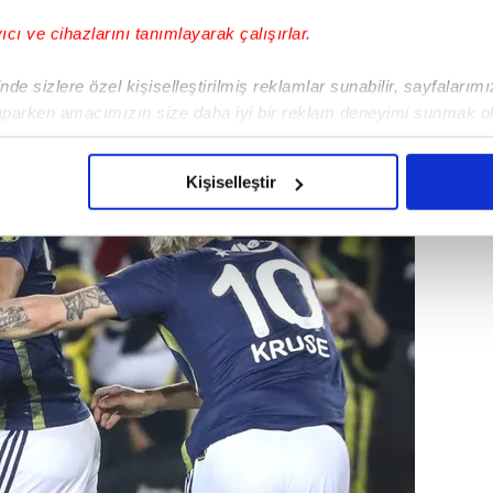
yıcı ve cihazlarını tanımlayarak çalışırlar.
de sizlere özel kişiselleştirilmiş reklamlar sunabilir, sayfalarım
aparken amacımızın size daha iyi bir reklam deneyimi sunmak ol
imizden gelen çabayı gösterdiğimizi ve bu noktada, reklamların ma
olduğunu sizlere hatırlatmak isteriz.
Kişiselleştir
çerezlere izin vermedikleri takdirde, kullanıcılara hedefli reklaml
abilmek için İnternet Sitemizde kendimize ve üçüncü kişilere ait 
isel verileriniz işlenmekte olup gerekli olan çerezler bilgi toplum
 çerezler, sitemizin daha işlevsel kılınması ve kişiselleştirilmes
 yapılması, amaçlarıyla sınırlı olarak açık rızanız dahilinde kulla
aşağıda yer alan panel vasıtasıyla belirleyebilirsiniz. Çerezlere iliş
lgilendirme Metnimizi
ziyaret edebilirsiniz.
Korunması Kanunu uyarınca hazırlanmış Aydınlatma Metnimizi okum