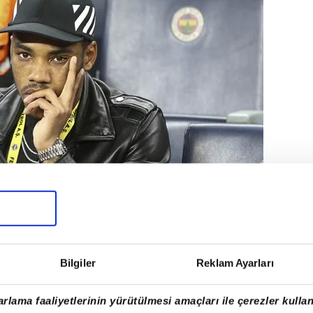
Bilgiler
Reklam Ayarları
rbahçe ve Beşiktaş Ülker
ya geldi.
rlama faaliyetlerinin yürütülmesi amaçları ile çerezler kullan