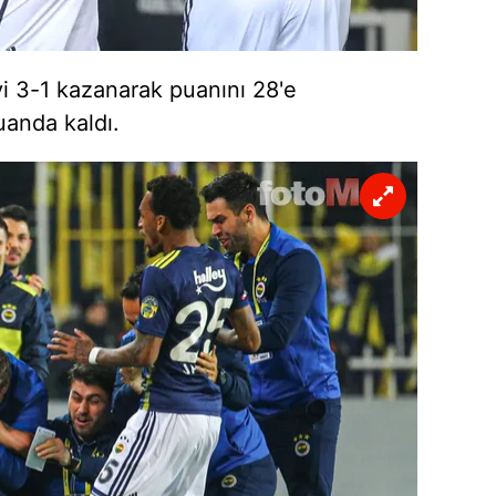
 çerezlerle ilgili bilgi almak için lütfen
tıklayınız
.
i 3-1 kazanarak puanını 28'e
uanda kaldı.