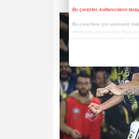
Bu çerezler, kullanıcıların tara
Bu çerezlere izin vermeniz halin
deneyimi yaşatabiliriz. Bunu y
içerikleri sunabilmek adına el
noktasında tek gelir kalemimiz 
Her halükârda, kullanıcılar, bu 
Sizlere daha iyi bir hizmet sun
çerezler vasıtasıyla çeşitli kiş
amacıyla kullanılmaktadır. Diğer
reklam/pazarlama faaliyetlerinin
Çerezlere ilişkin tercihlerinizi 
butonuna tıklayabilir,
Çerez Bi
6698 sayılı Kişisel Verilerin 