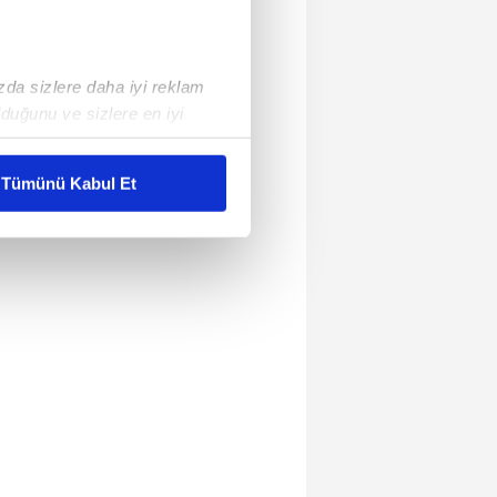
ızda sizlere daha iyi reklam
duğunu ve sizlere en iyi
liyetlerimizi karşılamak
Tümünü Kabul Et
ar gösterilmeyecektir."
çerezler kullanılmaktadır. Bu
u hizmetlerinin sunulması
i ve sizlere yönelik
nılacaktır.
kin detaylı bilgi için Ayarlar
ak ve sitemizde ilgili