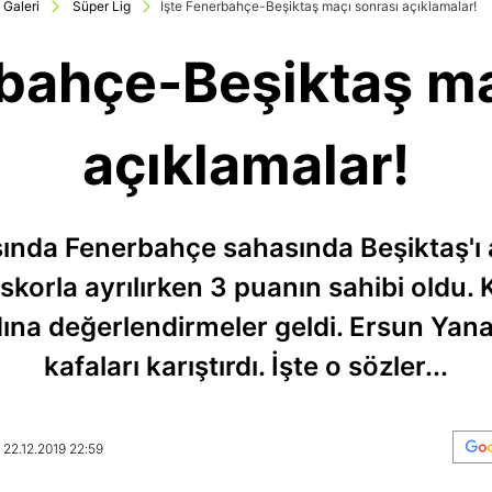
Galeri
Süper Lig
İşte Fenerbahçe-Beşiktaş maçı sonrası açıklamalar!
rbahçe-Beşiktaş ma
açıklamalar!
sında Fenerbahçe sahasında Beşiktaş'ı a
korla ayrılırken 3 puanın sahibi oldu. 
ına değerlendirmeler geldi. Ersun Yanal
kafaları karıştırdı. İşte o sözler...
 22.12.2019 22:59