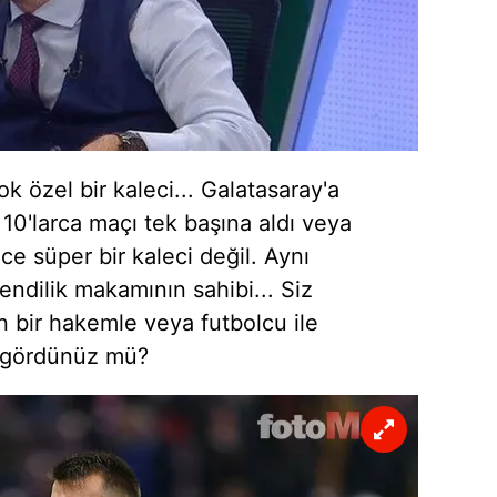
 çerezlerle ilgili bilgi almak için lütfen
tıklayınız
.
k özel bir kaleci... Galatasaray'a
i
10'larca
maçı tek başına aldı veya
ece süper bir kaleci değil. Aynı
ndilik makamının sahibi... Siz
n
bir hakemle veya futbolcu ile
ni gördünüz mü?