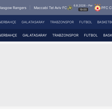
6.8.2026 - Per
Maccabi Tel Aviv FC
PFC CSKA Sofia
F
19:00
NERBAHÇE
GALATASARAY
TRABZONSPOR
FUTBOL
BASKETB
Beşiktaş
A
Fenerbahçe
A
NERBAHÇE
GALATASARAY
TRABZONSPOR
FUTBOL
BAS
Galatasaray
A
Trabzonspor
A
Futbol
A
Basketbol
Ziraat Türkiye Kupası
DİZİ
Diğer Sporlar