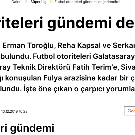
Galeri
Süper Lig
Futbol otoriteleri gündemi değerlendirdi
riteleri gündemi de
 Erman Toroğlu, Reha Kapsal ve Ser
ulundu. Futbol otoriteleri Galatasaray'
ay Teknik Direktörü Fatih Terim'e, Siva
ağı konuşulan Fulya arazisine kadar bi
lundu. İşte öne çıkan o çarpıcı yorumlar
 10.12.2019 10:22
eri gündemi