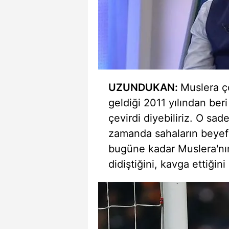
mevzuata uygun olarak kullanılan
UZUNDUKAN
:
Muslera
ço
geldiği 2011 yılından ber
çevirdi diyebiliriz. O sad
zamanda sahaların beyefe
bugüne kadar
Muslera'nı
didiştiğini, kavga ettiği