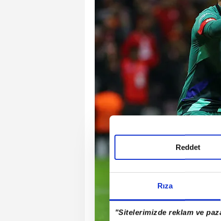
Reddet
Rıza
"Sitelerimizde reklam ve paza