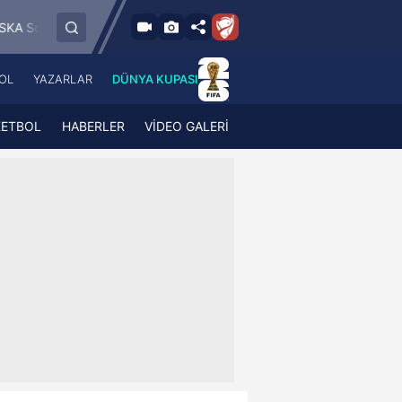
6.8.2026 - Per
K Jablonec
FC RFS
Paide Linnameeskond
19:00
OL
YAZARLAR
DÜNYA KUPASI
 Haber
A Haber Radyo
 Spor
A Spor Radyo
KETBOL
HABERLER
VİDEO GALERİ
TV
A News Radio
2TV
Radyo Turkuvaz
para
Turkuvaz Romantik
Turkuvaz Efsane
Vav Tv
Radyo Soft
Radyo Energy
Turkuvaz Anadolu