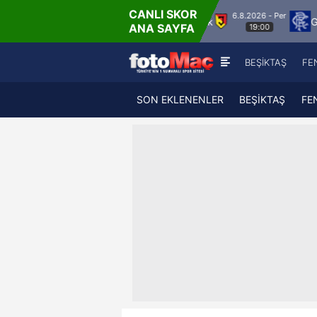
CANLI SKOR
6.8.2026 - Per
Vaduz
Jagiellonia Bialystok
Glasgow Rangers
ANA SAYFA
19:00
BEŞİKTAŞ
FE
SON EKLENENLER
BEŞİKTAŞ
FE