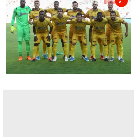
takdirde, kullanıcılara hedefli reklamlar
gösterilmeyecektir."
Sizlere daha iyi bir hizmet sunabilmek için İnternet
Sitemizde kendimize ve üçüncü kişilere ait çerezler
kullanılmaktadır. Bu çerezler vasıtasıyla çeşitli kişisel
verileriniz işlenmekte olup gerekli olan çerezler bilgi
toplumu hizmetlerinin sunulması amacıyla
kullanılmaktadır. Diğer çerezler, sitemizin daha işlevsel
kılınması ve kişiselleştirilmesi ve sizlere yönelik
reklam/pazarlama faaliyetlerinin yapılması, amaçlarıyla
sınırlı olarak açık rızanız dahilinde kullanılacaktır.
Çerezlere ilişkin tercihlerinizi aşağıda yer alan panel
vasıtasıyla belirleyebilirsiniz. Çerezlere ilişkin detaylı bilgi
için Ayarlar butonuna tıklayabilir,
Çerez Bilgilendirme
Metnimizi
ziyaret edebilirsiniz.
6698 sayılı Kişisel Verilerin Korunması Kanunu uyarınca