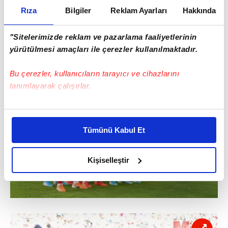
Rıza
Bilgiler
Reklam Ayarları
Hakkında
"Sitelerimizde reklam ve pazarlama faaliyetlerinin
yürütülmesi amaçları ile çerezler kullanılmaktadır.
Bu çerezler, kullanıcıların tarayıcı ve cihazlarını
tanımlayarak çalışırlar.
Bu çerezlere izin vermeniz halinde sizlere özel
kişiselleştirilmiş reklamlar sunabilir, sayfalarımızda sizlere
Tümünü Kabul Et
daha iyi reklam deneyimi yaşatabiliriz. Bunu yaparken
amacımızın size daha iyi bir reklam deneyimi sunmak
olduğunu ve sizlere en iyi içerikleri sunabilmek adına
Kişiselleştir
elimizden gelen çabayı gösterdiğimizi ve bu noktada,
reklamların maliyetlerimizi karşılamak noktasında tek gelir
kalemimiz olduğunu sizlere hatırlatmak isteriz.
Her halükârda, kullanıcılar, bu çerezlere izin vermedikleri