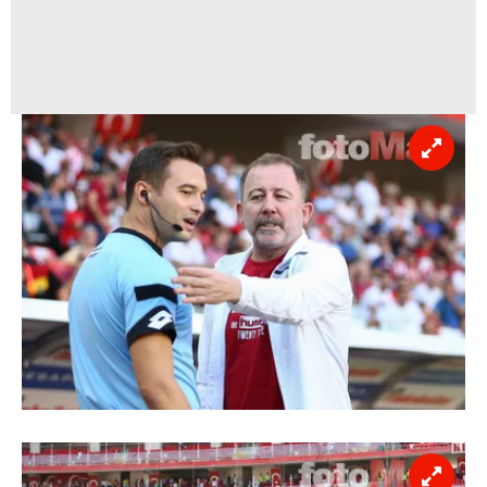
hazırlanmış Aydınlatma Metnimizi okumak ve sitemizde
ilgili mevzuata uygun olarak kullanılan çerezlerle ilgili bilgi
almak için lütfen
tıklayınız
.