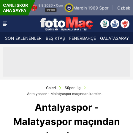
CANLI SKOR
.2026 - Cum
8.8.202
Mardin 1969 Spor
Özbelsan Sivasspor
ANA SAYFA
19:00
19:
SON EKLENENLER
BEŞİKTAŞ
FENERBAHÇE
GALATASARAY
Galeri
Süper Lig
Antalyaspor - Malatyaspor maçından kareler...
Antalyaspor -
Malatyaspor maçından