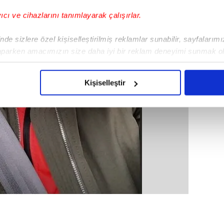
yıcı ve cihazlarını tanımlayarak çalışırlar.
de sizlere özel kişiselleştirilmiş reklamlar sunabilir, sayfalarım
aparken amacımızın size daha iyi bir reklam deneyimi sunmak ol
imizden gelen çabayı gösterdiğimizi ve bu noktada, reklamların ma
olduğunu sizlere hatırlatmak isteriz.
Kişiselleştir
çerezlere izin vermedikleri takdirde, kullanıcılara hedefli reklaml
abilmek için İnternet Sitemizde kendimize ve üçüncü kişilere ait 
isel verileriniz işlenmekte olup gerekli olan çerezler bilgi toplum
 çerezler, sitemizin daha işlevsel kılınması ve kişiselleştirilmes
 yapılması, amaçlarıyla sınırlı olarak açık rızanız dahilinde kulla
aşağıda yer alan panel vasıtasıyla belirleyebilirsiniz. Çerezlere iliş
lgilendirme Metnimizi
ziyaret edebilirsiniz.
Korunması Kanunu uyarınca hazırlanmış Aydınlatma Metnimizi okum