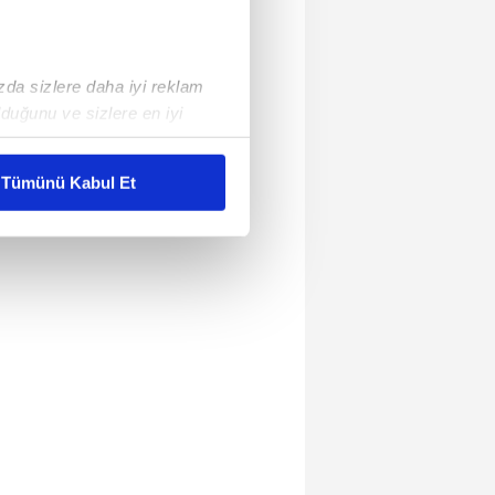
ızda sizlere daha iyi reklam
duğunu ve sizlere en iyi
liyetlerimizi karşılamak
Tümünü Kabul Et
ar gösterilmeyecektir."
çerezler kullanılmaktadır. Bu
u hizmetlerinin sunulması
i ve sizlere yönelik
nılacaktır.
kin detaylı bilgi için Ayarlar
ak ve sitemizde ilgili