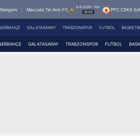
6.8.2026 - Per
Maccabi Tel Aviv FC
PFC CSKA Sofia
FK Ja
19:00
NERBAHÇE
GALATASARAY
TRABZONSPOR
FUTBOL
BASKETB
Beşiktaş
A
Fenerbahçe
A
NERBAHÇE
GALATASARAY
TRABZONSPOR
FUTBOL
BAS
Galatasaray
A
Trabzonspor
A
Futbol
A
Basketbol
Ziraat Türkiye Kupası
DİZİ
Diğer Sporlar