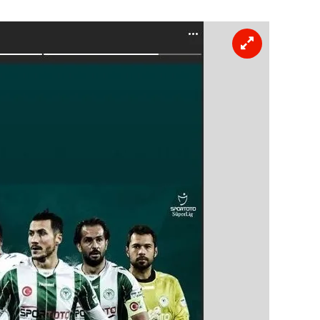
 çerezlerle ilgili bilgi almak için lütfen
tıklayınız
.