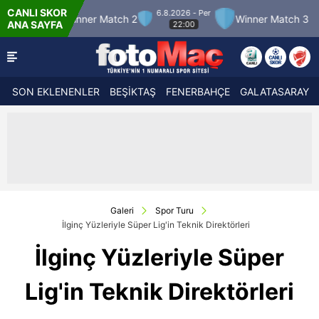
CANLI SKOR
6.8.2026 - Per
7.8.2026 -
tch 2
Winner Match 3
Boluspor
ANA SAYFA
22:00
21:30
SON EKLENENLER
BEŞİKTAŞ
FENERBAHÇE
GALATASARAY
Galeri
Spor Turu
İlginç Yüzleriyle Süper Lig'in Teknik Direktörleri
İlginç Yüzleriyle Süper
Lig'in Teknik Direktörleri