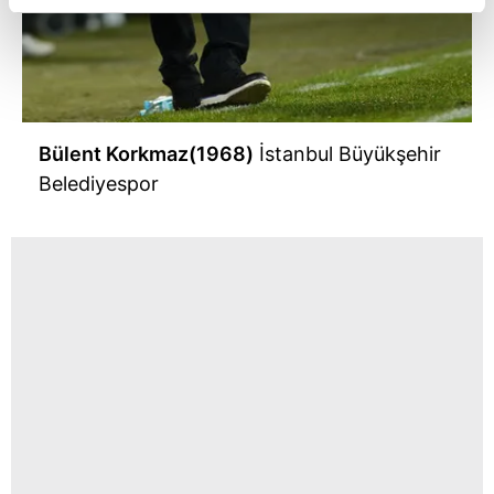
reklamların maliyetlerimizi karşılamak noktasında tek gelir
kalemimiz olduğunu sizlere hatırlatmak isteriz.
Her halükârda, kullanıcılar, bu çerezlere izin vermedikleri
takdirde, kullanıcılara hedefli reklamlar
gösterilmeyecektir."
Bülent Korkmaz(1968)
İstanbul Büyükşehir
Belediyespor
Sizlere daha iyi bir hizmet sunabilmek için İnternet
Sitemizde kendimize ve üçüncü kişilere ait çerezler
kullanılmaktadır. Bu çerezler vasıtasıyla çeşitli kişisel
verileriniz işlenmekte olup gerekli olan çerezler bilgi
toplumu hizmetlerinin sunulması amacıyla
kullanılmaktadır. Diğer çerezler, sitemizin daha işlevsel
kılınması ve kişiselleştirilmesi ve sizlere yönelik
reklam/pazarlama faaliyetlerinin yapılması, amaçlarıyla
sınırlı olarak açık rızanız dahilinde kullanılacaktır.
Çerezlere ilişkin tercihlerinizi aşağıda yer alan panel