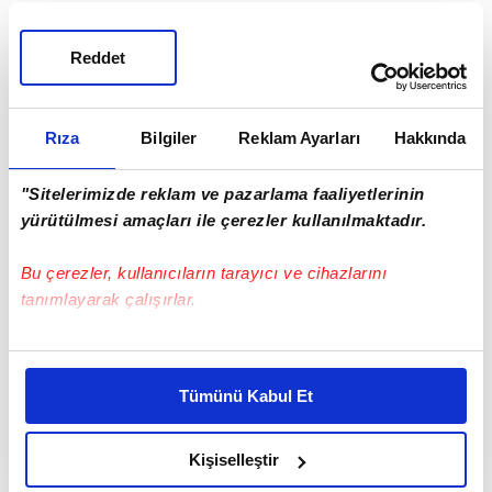
Hector Cuper(1955 Arjantin)
Orduspor
Reddet
Rıza
Bilgiler
Reklam Ayarları
Hakkında
"Sitelerimizde reklam ve pazarlama faaliyetlerinin
yürütülmesi amaçları ile çerezler kullanılmaktadır.
Bu çerezler, kullanıcıların tarayıcı ve cihazlarını
tanımlayarak çalışırlar.
Bu çerezlere izin vermeniz halinde sizlere özel
kişiselleştirilmiş reklamlar sunabilir, sayfalarımızda sizlere
Tümünü Kabul Et
daha iyi reklam deneyimi yaşatabiliriz. Bunu yaparken
amacımızın size daha iyi bir reklam deneyimi sunmak
olduğunu ve sizlere en iyi içerikleri sunabilmek adına
Kişiselleştir
elimizden gelen çabayı gösterdiğimizi ve bu noktada,