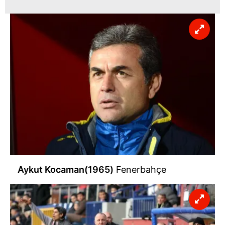
vasıtasıyla belirleyebilirsiniz. Çerezlere ilişkin detaylı bilgi
için Ayarlar butonuna tıklayabilir,
Çerez Bilgilendirme
Metnimizi
ziyaret edebilirsiniz.
6698 sayılı Kişisel Verilerin Korunması Kanunu uyarınca
hazırlanmış Aydınlatma Metnimizi okumak ve sitemizde
ilgili mevzuata uygun olarak kullanılan çerezlerle ilgili bilgi
almak için lütfen
tıklayınız
.
Aykut Kocaman(1965)
Fenerbahçe