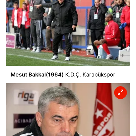
Mesut Bakkal(1964)
K.D.Ç. Karabükspor