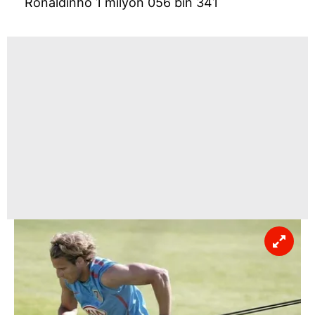
Ronaldinho 1 milyon 056 bin 341
Çerezlere ilişkin tercihlerinizi aşağıda yer alan panel
vasıtasıyla belirleyebilirsiniz. Çerezlere ilişkin detaylı bilgi
için Ayarlar butonuna tıklayabilir,
Çerez Bilgilendirme
Metnimizi
ziyaret edebilirsiniz.
6698 sayılı Kişisel Verilerin Korunması Kanunu uyarınca
hazırlanmış Aydınlatma Metnimizi okumak ve sitemizde
ilgili mevzuata uygun olarak kullanılan çerezlerle ilgili bilgi
almak için lütfen
tıklayınız
.