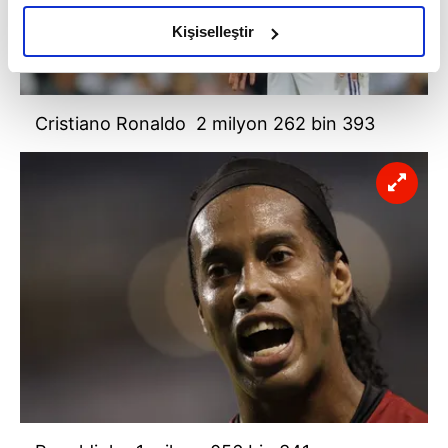
amacımızın size daha iyi bir reklam deneyimi sunmak
olduğunu ve sizlere en iyi içerikleri sunabilmek adına
Kişiselleştir
elimizden gelen çabayı gösterdiğimizi ve bu noktada,
reklamların maliyetlerimizi karşılamak noktasında tek gelir
kalemimiz olduğunu sizlere hatırlatmak isteriz.
Cristiano Ronaldo 2 milyon 262 bin 393
Her halükârda, kullanıcılar, bu çerezlere izin vermedikleri
takdirde, kullanıcılara hedefli reklamlar
gösterilmeyecektir."
Sizlere daha iyi bir hizmet sunabilmek için İnternet
Sitemizde kendimize ve üçüncü kişilere ait çerezler
kullanılmaktadır. Bu çerezler vasıtasıyla çeşitli kişisel
verileriniz işlenmekte olup gerekli olan çerezler bilgi
toplumu hizmetlerinin sunulması amacıyla
kullanılmaktadır. Diğer çerezler, sitemizin daha işlevsel
kılınması ve kişiselleştirilmesi ve sizlere yönelik
reklam/pazarlama faaliyetlerinin yapılması, amaçlarıyla
sınırlı olarak açık rızanız dahilinde kullanılacaktır.