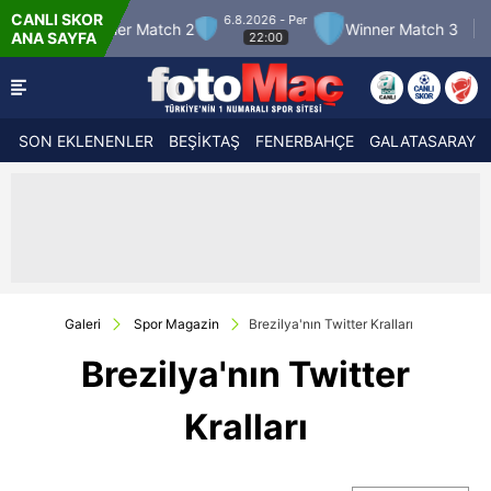
CANLI SKOR
6.8.2026 - Per
45'
 Match 2
Winner Match 3
Boluspor
ANA SAYFA
22:00
1
-
2
SON EKLENENLER
BEŞİKTAŞ
FENERBAHÇE
GALATASARAY
Galeri
Spor Magazin
Brezilya'nın Twitter Kralları
Brezilya'nın Twitter
Kralları