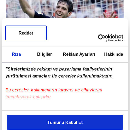
Reddet
Rıza
Bilgiler
Reklam Ayarları
Hakkında
Kaka 3 milyon 259 bin 548
"Sitelerimizde reklam ve pazarlama faaliyetlerinin
yürütülmesi amaçları ile çerezler kullanılmaktadır.
Bu çerezler, kullanıcıların tarayıcı ve cihazlarını
tanımlayarak çalışırlar.
Bu çerezlere izin vermeniz halinde sizlere özel
kişiselleştirilmiş reklamlar sunabilir, sayfalarımızda sizlere
Tümünü Kabul Et
daha iyi reklam deneyimi yaşatabiliriz. Bunu yaparken