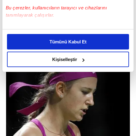
Bu çerezler, kullanıcıların tarayıcı ve cihazlarını
tanımlayarak çalışırlar.
Bu çerezlere izin vermeniz halinde sizlere özel
kişiselleştirilmiş reklamlar sunabilir, sayfalarımızda sizlere
Tümünü Kabul Et
daha iyi reklam deneyimi yaşatabiliriz. Bunu yaparken
amacımızın size daha iyi bir reklam deneyimi sunmak
olduğunu ve sizlere en iyi içerikleri sunabilmek adına
Kişiselleştir
elimizden gelen çabayı gösterdiğimizi ve bu noktada,
reklamların maliyetlerimizi karşılamak noktasında tek gelir
kalemimiz olduğunu sizlere hatırlatmak isteriz.
Her halükârda, kullanıcılar, bu çerezlere izin vermedikleri
takdirde, kullanıcılara hedefli reklamlar
gösterilmeyecektir."
Sizlere daha iyi bir hizmet sunabilmek için İnternet
Sitemizde kendimize ve üçüncü kişilere ait çerezler