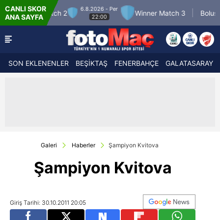
CANLI SKOR
6.8.2026 - Per
7.8.2026 - Cum
Winner Match 3
Boluspor
ANA SAYFA
22:00
21:30
SON EKLENENLER
BEŞİKTAŞ
FENERBAHÇE
GALATASARAY
Galeri
Haberler
Şampiyon Kvitova
Şampiyon Kvitova
Giriş Tarihi: 30.10.2011 20:05