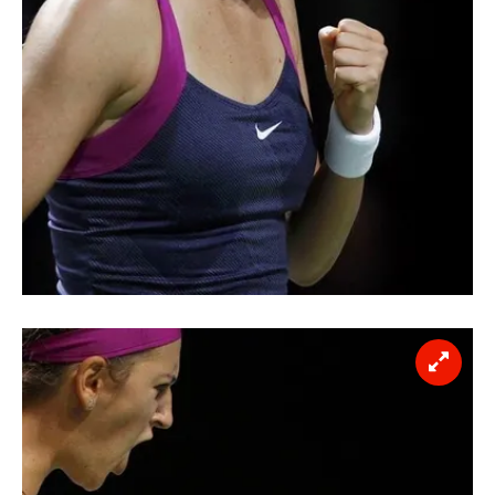
kullanılmaktadır. Bu çerezler vasıtasıyla çeşitli kişisel
verileriniz işlenmekte olup gerekli olan çerezler bilgi
toplumu hizmetlerinin sunulması amacıyla
kullanılmaktadır. Diğer çerezler, sitemizin daha işlevsel
kılınması ve kişiselleştirilmesi ve sizlere yönelik
reklam/pazarlama faaliyetlerinin yapılması, amaçlarıyla
sınırlı olarak açık rızanız dahilinde kullanılacaktır.
Çerezlere ilişkin tercihlerinizi aşağıda yer alan panel
vasıtasıyla belirleyebilirsiniz. Çerezlere ilişkin detaylı bilgi
için Ayarlar butonuna tıklayabilir,
Çerez Bilgilendirme
Metnimizi
ziyaret edebilirsiniz.
6698 sayılı Kişisel Verilerin Korunması Kanunu uyarınca
hazırlanmış Aydınlatma Metnimizi okumak ve sitemizde
ilgili mevzuata uygun olarak kullanılan çerezlerle ilgili bilgi
almak için lütfen
tıklayınız
.