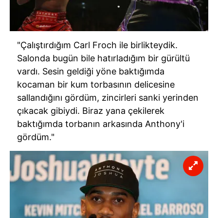
sınırlı olarak açık rızanız dahilinde kullanılacaktır.
Çerezlere ilişkin tercihlerinizi aşağıda yer alan panel
vasıtasıyla belirleyebilirsiniz. Çerezlere ilişkin detaylı bilgi
"Çalıştırdığım Carl Froch ile birlikteydik.
için Ayarlar butonuna tıklayabilir,
Çerez Bilgilendirme
Salonda bugün bile hatırladığım bir gürültü
Metnimizi
ziyaret edebilirsiniz.
vardı. Sesin geldiği yöne baktığımda
kocaman bir kum torbasının delicesine
6698 sayılı Kişisel Verilerin Korunması Kanunu uyarınca
sallandığını gördüm, zincirleri sanki yerinden
hazırlanmış Aydınlatma Metnimizi okumak ve sitemizde
çıkacak gibiydi. Biraz yana çekilerek
ilgili mevzuata uygun olarak kullanılan çerezlerle ilgili bilgi
baktığımda torbanın arkasında Anthony'i
almak için lütfen
tıklayınız
.
gördüm."