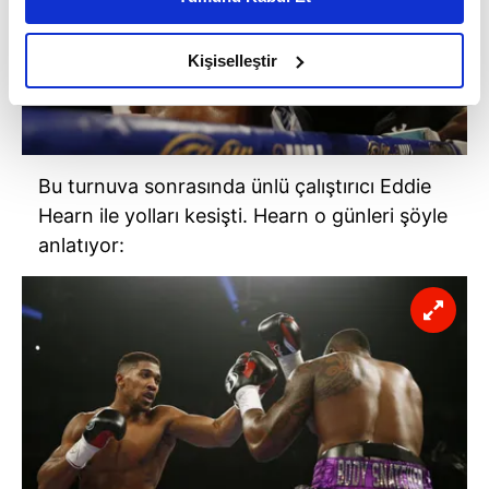
daha iyi reklam deneyimi yaşatabiliriz. Bunu yaparken
amacımızın size daha iyi bir reklam deneyimi sunmak
olduğunu ve sizlere en iyi içerikleri sunabilmek adına
Kişiselleştir
elimizden gelen çabayı gösterdiğimizi ve bu noktada,
reklamların maliyetlerimizi karşılamak noktasında tek gelir
kalemimiz olduğunu sizlere hatırlatmak isteriz.
Bu turnuva sonrasında ünlü çalıştırıcı Eddie
Her halükârda, kullanıcılar, bu çerezlere izin vermedikleri
Hearn ile yolları kesişti. Hearn o günleri şöyle
takdirde, kullanıcılara hedefli reklamlar
gösterilmeyecektir."
anlatıyor:
Sizlere daha iyi bir hizmet sunabilmek için İnternet
Sitemizde kendimize ve üçüncü kişilere ait çerezler
kullanılmaktadır. Bu çerezler vasıtasıyla çeşitli kişisel
verileriniz işlenmekte olup gerekli olan çerezler bilgi
toplumu hizmetlerinin sunulması amacıyla
kullanılmaktadır. Diğer çerezler, sitemizin daha işlevsel
kılınması ve kişiselleştirilmesi ve sizlere yönelik
reklam/pazarlama faaliyetlerinin yapılması, amaçlarıyla