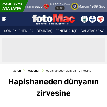
CANLI SKOR
8.8.2026 - Cum
niyespor
Mardin 1969 Spor
Özbelsan Sivas
ANA SAYFA
19:00
SON EKLENENLER
BEŞİKTAŞ
FENERBAHÇE
GALATASARAY
Galeri
Haberler
Hapishaneden dünyanın zirvesine
Hapishaneden dünyanın
zirvesine