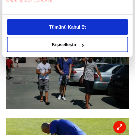
tanımlayarak çalışırlar.
Bu çerezlere izin vermeniz halinde sizlere özel
kişiselleştirilmiş reklamlar sunabilir, sayfalarımızda sizlere
Tümünü Kabul Et
daha iyi reklam deneyimi yaşatabiliriz. Bunu yaparken
amacımızın size daha iyi bir reklam deneyimi sunmak
olduğunu ve sizlere en iyi içerikleri sunabilmek adına
Kişiselleştir
elimizden gelen çabayı gösterdiğimizi ve bu noktada,
reklamların maliyetlerimizi karşılamak noktasında tek gelir
kalemimiz olduğunu sizlere hatırlatmak isteriz.
Her halükârda, kullanıcılar, bu çerezlere izin vermedikleri
takdirde, kullanıcılara hedefli reklamlar
gösterilmeyecektir."
Sizlere daha iyi bir hizmet sunabilmek için İnternet
Sitemizde kendimize ve üçüncü kişilere ait çerezler
kullanılmaktadır. Bu çerezler vasıtasıyla çeşitli kişisel
verileriniz işlenmekte olup gerekli olan çerezler bilgi