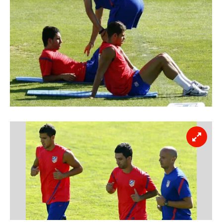
toplumu hizmetlerinin sunulması amacıyla
kullanılmaktadır. Diğer çerezler, sitemizin daha işlevsel
kılınması ve kişiselleştirilmesi ve sizlere yönelik
reklam/pazarlama faaliyetlerinin yapılması, amaçlarıyla
sınırlı olarak açık rızanız dahilinde kullanılacaktır.
Çerezlere ilişkin tercihlerinizi aşağıda yer alan panel
vasıtasıyla belirleyebilirsiniz. Çerezlere ilişkin detaylı bilgi
için Ayarlar butonuna tıklayabilir,
Çerez Bilgilendirme
Metnimizi
ziyaret edebilirsiniz.
6698 sayılı Kişisel Verilerin Korunması Kanunu uyarınca
hazırlanmış Aydınlatma Metnimizi okumak ve sitemizde
ilgili mevzuata uygun olarak kullanılan çerezlerle ilgili bilgi
almak için lütfen
tıklayınız
.