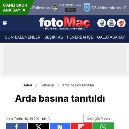
CANLI SKOR
6.8.2026 - Per
CS Universitatea Craiova 1948
FC Inter Turku
ANA SAYFA
18:00
SON EKLENENLER
BEŞİKTAŞ
FENERBAHÇE
GALATASARAY
Galeri
Haberler
Arda basına tanıtıldı
Arda basına tanıtıldı
Giriş Tarihi: 16.08.2011 14:13