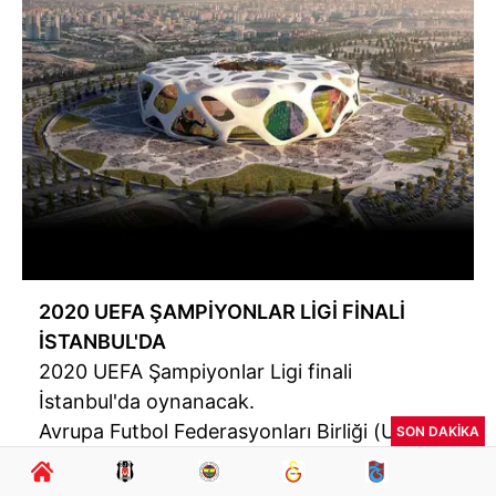
2020 UEFA ŞAMPİYONLAR LİGİ FİNALİ
İSTANBUL'DA
2020 UEFA Şampiyonlar Ligi finali
İstanbul'da oynanacak.
Avrupa Futbol Federasyonları Birliği (UEFA),
SON DAKİKA
2020 Şampiyonlar Ligi final maçının İstanbul
Atatürk Olimpiyat Stadı'nda oynanmasına