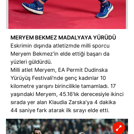
kullanılmaktadır. Bu çerezler vasıtasıyla çeşitli kişisel
verileriniz işlenmekte olup gerekli olan çerezler bilgi
toplumu hizmetlerinin sunulması amacıyla
kullanılmaktadır. Diğer çerezler, sitemizin daha işlevsel
kılınması ve kişiselleştirilmesi ve sizlere yönelik
reklam/pazarlama faaliyetlerinin yapılması, amaçlarıyla
MERYEM BEKMEZ MADALYAYA YÜRÜDÜ
sınırlı olarak açık rızanız dahilinde kullanılacaktır.
Eskrimin dışında atletizmde milli sporcu
Meryem Bekmez'in elde ettiği başarı da
Çerezlere ilişkin tercihlerinizi aşağıda yer alan panel
yüzleri güldürdü.
vasıtasıyla belirleyebilirsiniz. Çerezlere ilişkin detaylı bilgi
Milli atlet Meryem, EA Permit Dudinska
için Ayarlar butonuna tıklayabilir,
Çerez Bilgilendirme
Yürüyüş Festivali'nde genç kadınlar 10
Metnimizi
ziyaret edebilirsiniz.
kilometre yarışını birincilikle tamamladı. 17
yaşındaki Meryem, 45.16'lık derecesiyle ikinci
6698 sayılı Kişisel Verilerin Korunması Kanunu uyarınca
hazırlanmış Aydınlatma Metnimizi okumak ve sitemizde
sırada yer alan Klaudia Zarska'ya 4 dakika
ilgili mevzuata uygun olarak kullanılan çerezlerle ilgili bilgi
44 saniye fark atarak ilk sırayı elde etti.
almak için lütfen
tıklayınız
.