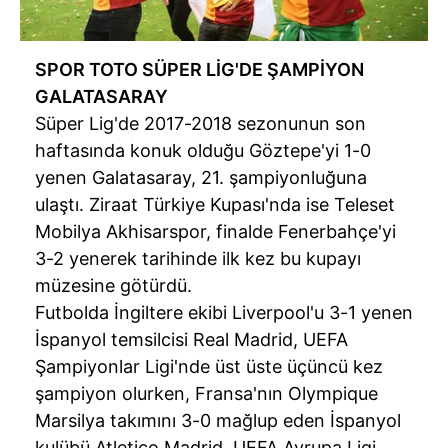
SPOR TOTO SÜPER LİG'DE ŞAMPİYON
GALATASARAY
Süper Lig'de 2017-2018 sezonunun son
haftasında konuk olduğu Göztepe'yi 1-0
yenen Galatasaray, 21. şampiyonluğuna
ulaştı. Ziraat Türkiye Kupası'nda ise Teleset
Mobilya Akhisarspor, finalde Fenerbahçe'yi
3-2 yenerek tarihinde ilk kez bu kupayı
müzesine götürdü.
Futbolda İngiltere ekibi Liverpool'u 3-1 yenen
İspanyol temsilcisi Real Madrid, UEFA
Şampiyonlar Ligi'nde üst üste üçüncü kez
şampiyon olurken, Fransa'nın Olympique
Marsilya takımını 3-0 mağlup eden İspanyol
kulübü Atletico Madrid, UEFA Avrupa Ligi