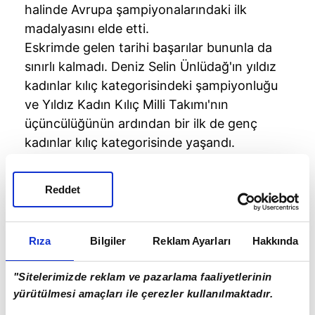
halinde Avrupa şampiyonalarındaki ilk
madalyasını elde etti.
Eskrimde gelen tarihi başarılar bununla da
sınırlı kalmadı. Deniz Selin Ünlüdağ'ın yıldız
kadınlar kılıç kategorisindeki şampiyonluğu
ve Yıldız Kadın Kılıç Milli Takımı'nın
üçüncülüğünün ardından bir ilk de genç
kadınlar kılıç kategorisinde yaşandı.
Şampiyonada Aylin Çakır, genç kadınlar kılıç
kategorisinde bronz madalya kazandı. Milli
Reddet
eskrimci, elde ettiği bu başarıyla 95 yıllık
Türkiye eskrim tarihinde, genç kadınlar kılıç
kategorisinde Türkiye'yi ilk kez kürsüye
Rıza
Bilgiler
Reklam Ayarları
Hakkında
çıkardı.
"Sitelerimizde reklam ve pazarlama faaliyetlerinin
yürütülmesi amaçları ile çerezler kullanılmaktadır.