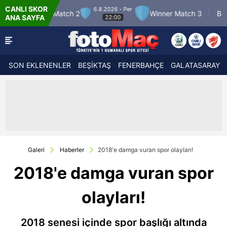
CANLI SKOR
6.8.2026 - Per
7.8.2026 -
tch 2
Winner Match 3
Boluspor
ANA SAYFA
22:00
21:30
SON EKLENENLER
BEŞİKTAŞ
FENERBAHÇE
GALATASARAY
Galeri
Haberler
2018'e damga vuran spor olayları!
2018'e damga vuran spor
olayları!
2018 senesi içinde spor başlığı altında