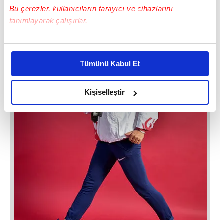
Bu çerezler, kullanıcıların tarayıcı ve cihazlarını
tanımlayarak çalışırlar.
Bu çerezlere izin vermeniz halinde sizlere özel
kişiselleştirilmiş reklamlar sunabilir, sayfalarımızda sizlere
Tümünü Kabul Et
daha iyi reklam deneyimi yaşatabiliriz. Bunu yaparken
amacımızın size daha iyi bir reklam deneyimi sunmak
olduğunu ve sizlere en iyi içerikleri sunabilmek adına
Kişiselleştir
elimizden gelen çabayı gösterdiğimizi ve bu noktada,
reklamların maliyetlerimizi karşılamak noktasında tek gelir
kalemimiz olduğunu sizlere hatırlatmak isteriz.
Her halükârda, kullanıcılar, bu çerezlere izin vermedikleri
takdirde, kullanıcılara hedefli reklamlar
gösterilmeyecektir."
Sizlere daha iyi bir hizmet sunabilmek için İnternet
Sitemizde kendimize ve üçüncü kişilere ait çerezler