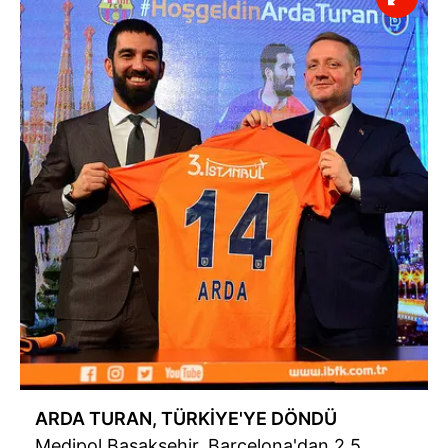
ARDA TURAN, TÜRKİYE'YE DÖNDÜ
Medipol Başakşehir, Barcelona'dan 2,5