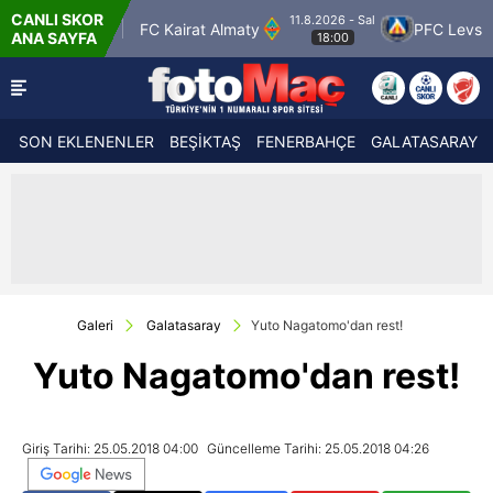
CANLI SKOR
11.8.2026 - Sal
trolspor
FC Kairat Almaty
PFC Levski Sofya
ANA SAYFA
18:00
SON EKLENENLER
BEŞİKTAŞ
FENERBAHÇE
GALATASARAY
Galeri
Galatasaray
Yuto Nagatomo'dan rest!
Yuto Nagatomo'dan rest!
Giriş Tarihi: 25.05.2018 04:00
Güncelleme Tarihi: 25.05.2018 04:26