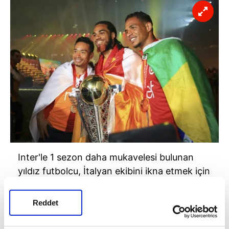
Inter'le 1 sezon daha mukavelesi bulunan
yıldız futbolcu, İtalyan ekibini ikna etmek için
yöneticilerle görüşecek. Inter onun için
yaklaşık 5 milyon Euro gibi bir rakam istiyor.
Reddet