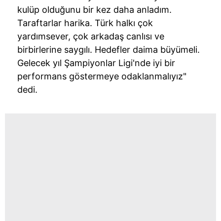
hazırlanmış Aydınlatma Metnimizi okumak ve sitemizde
kulüp olduğunu bir kez daha anladım.
ilgili mevzuata uygun olarak kullanılan çerezlerle ilgili bilgi
Taraftarlar harika. Türk halkı çok
almak için lütfen
tıklayınız
.
yardımsever, çok arkadaş canlısı ve
birbirlerine saygılı. Hedefler daima büyümeli.
Gelecek yıl Şampiyonlar Ligi'nde iyi bir
performans göstermeye odaklanmalıyız"
dedi.