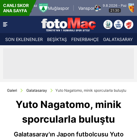
CANLI SKOR
9.8.2026 - Paz
uğlaspor
Vanspor
Zecorner Kayserispor
ANA SAYFA
21:30
SON EKLENENLER
BEŞİKTAŞ
FENERBAHÇE
GALATASARAY
Galeri
Galatasaray
Yuto Nagatomo, minik sporcularla buluştu
Yuto Nagatomo, minik
sporcularla buluştu
Galatasaray'ın Japon futbolcusu Yuto