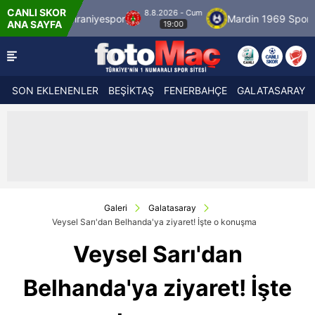
CANLI SKOR
8.8.2026 - Cum
raniyespor
Mardin 1969 Spor
Özbelsan Si
ANA SAYFA
19:00
SON EKLENENLER
BEŞİKTAŞ
FENERBAHÇE
GALATASARAY
Galeri
Galatasaray
Veysel Sarı'dan Belhanda'ya ziyaret! İşte o konuşma
Veysel Sarı'dan
Belhanda'ya ziyaret! İşte