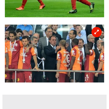
6698 sayılı Kişisel Verilerin Korunması Kanunu uyarınca
hazırlanmış Aydınlatma Metnimizi okumak ve sitemizde
ilgili mevzuata uygun olarak kullanılan çerezlerle ilgili bilgi
almak için lütfen
tıklayınız
.