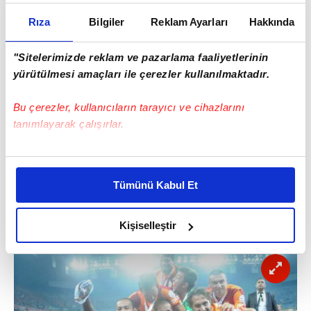
Rıza
Bilgiler
Reklam Ayarları
Hakkında
"Sitelerimizde reklam ve pazarlama faaliyetlerinin
yürütülmesi amaçları ile çerezler kullanılmaktadır.
Bu çerezler, kullanıcıların tarayıcı ve cihazlarını
tanımlayarak çalışırlar.
Bu çerezlere izin vermeniz halinde sizlere özel
kişiselleştirilmiş reklamlar sunabilir, sayfalarımızda sizlere
Tümünü Kabul Et
daha iyi reklam deneyimi yaşatabiliriz. Bunu yaparken
amacımızın size daha iyi bir reklam deneyimi sunmak
olduğunu ve sizlere en iyi içerikleri sunabilmek adına
Kişiselleştir
elimizden gelen çabayı gösterdiğimizi ve bu noktada,
reklamların maliyetlerimizi karşılamak noktasında tek gelir
kalemimiz olduğunu sizlere hatırlatmak isteriz.
Her halükârda, kullanıcılar, bu çerezlere izin vermedikleri