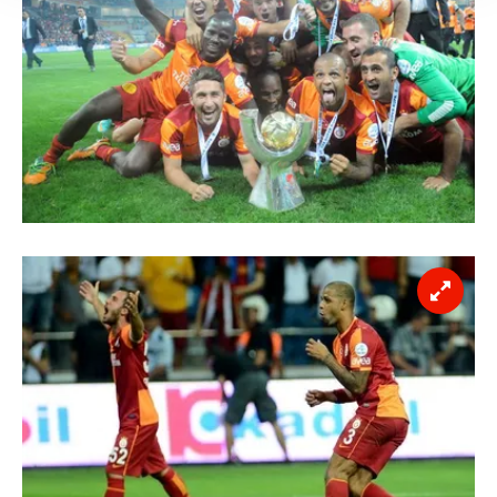
takdirde, kullanıcılara hedefli reklamlar
gösterilmeyecektir."
Sizlere daha iyi bir hizmet sunabilmek için İnternet
Sitemizde kendimize ve üçüncü kişilere ait çerezler
kullanılmaktadır. Bu çerezler vasıtasıyla çeşitli kişisel
verileriniz işlenmekte olup gerekli olan çerezler bilgi
toplumu hizmetlerinin sunulması amacıyla
kullanılmaktadır. Diğer çerezler, sitemizin daha işlevsel
kılınması ve kişiselleştirilmesi ve sizlere yönelik
reklam/pazarlama faaliyetlerinin yapılması, amaçlarıyla
sınırlı olarak açık rızanız dahilinde kullanılacaktır.
Çerezlere ilişkin tercihlerinizi aşağıda yer alan panel
vasıtasıyla belirleyebilirsiniz. Çerezlere ilişkin detaylı bilgi
için Ayarlar butonuna tıklayabilir,
Çerez Bilgilendirme
Metnimizi
ziyaret edebilirsiniz.