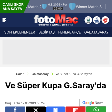
CANLI SKOR
6.8.2026 - Per
7.8.2026 - Cum
 2
Winner Match 3
Boluspor
ANA SAYFA
22:00
21:30
SON EKLENENLER
BEŞİKTAŞ
FENERBAHÇE
GALATASARAY
Galeri
Galatasaray
Ve Süper Kupa G.Saray'da
Ve Süper Kupa G.Saray'da
Giriş Tarihi: 12.08.2013 00:29