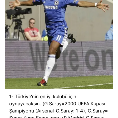
1- Türkiye’nin en iyi kulübü için
oynayacaksın. (G.Saray=2000 UEFA Kupası
Şampiyonu (Arsenal-G.Saray: 1-4), G.Saray=
Süper Kupa Şampiyonu (R.Madrid-G.Saray: