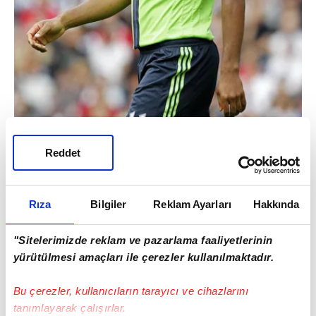
Reddet
5- Dünyanın en iyi hocalarından biriyle
Rıza
Bilgiler
Reklam Ayarları
Hakkında
çalışacaksın (Fatih Terim).
"Sitelerimizde reklam ve pazarlama faaliyetlerinin
yürütülmesi amaçları ile çerezler kullanılmaktadır.
Bu çerezler, kullanıcıların tarayıcı ve cihazlarını
tanımlayarak çalışırlar.