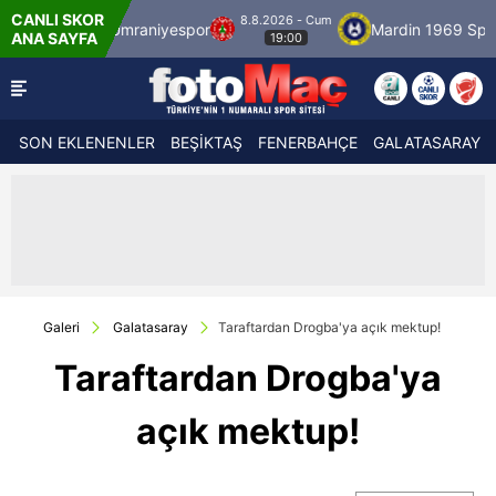
CANLI SKOR
8.8.2026 - Cum
mraniyespor
Mardin 1969 Spor
Özbelsan 
ANA SAYFA
19:00
SON EKLENENLER
BEŞİKTAŞ
FENERBAHÇE
GALATASARAY
Galeri
Galatasaray
Taraftardan Drogba'ya açık mektup!
Taraftardan Drogba'ya
açık mektup!