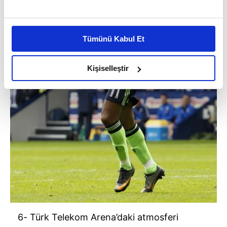
Bu çerezlere izin vermeniz halinde sizlere özel
kişiselleştirilmiş reklamlar sunabilir, sayfalarımızda sizlere
Tümünü Kabul Et
daha iyi reklam deneyimi yaşatabiliriz. Bunu yaparken
amacımızın size daha iyi bir reklam deneyimi sunmak
olduğunu ve sizlere en iyi içerikleri sunabilmek adına
Kişiselleştir
elimizden gelen çabayı gösterdiğimizi ve bu noktada,
reklamların maliyetlerimizi karşılamak noktasında tek gelir
kalemimiz olduğunu sizlere hatırlatmak isteriz.
Her halükârda, kullanıcılar, bu çerezlere izin vermedikleri
takdirde, kullanıcılara hedefli reklamlar
gösterilmeyecektir."
Sizlere daha iyi bir hizmet sunabilmek için İnternet
Sitemizde kendimize ve üçüncü kişilere ait çerezler
kullanılmaktadır. Bu çerezler vasıtasıyla çeşitli kişisel
verileriniz işlenmekte olup gerekli olan çerezler bilgi
6- Türk Telekom Arena’daki atmosferi
toplumu hizmetlerinin sunulması amacıyla