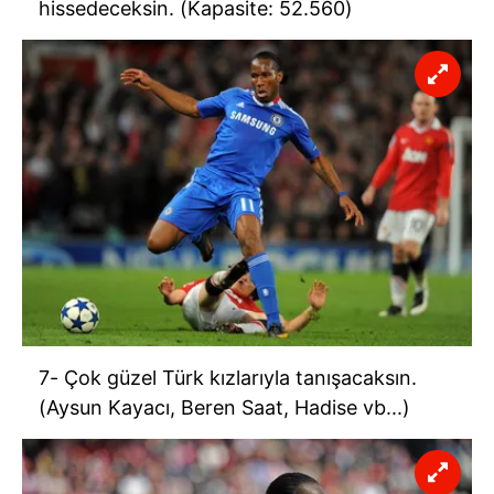
hissedeceksin. (Kapasite: 52.560)
kullanılmaktadır. Diğer çerezler, sitemizin daha işlevsel
kılınması ve kişiselleştirilmesi ve sizlere yönelik
reklam/pazarlama faaliyetlerinin yapılması, amaçlarıyla
sınırlı olarak açık rızanız dahilinde kullanılacaktır.
Çerezlere ilişkin tercihlerinizi aşağıda yer alan panel
vasıtasıyla belirleyebilirsiniz. Çerezlere ilişkin detaylı bilgi
için Ayarlar butonuna tıklayabilir,
Çerez Bilgilendirme
Metnimizi
ziyaret edebilirsiniz.
6698 sayılı Kişisel Verilerin Korunması Kanunu uyarınca
hazırlanmış Aydınlatma Metnimizi okumak ve sitemizde
ilgili mevzuata uygun olarak kullanılan çerezlerle ilgili bilgi
almak için lütfen
tıklayınız
.
7- Çok güzel Türk kızlarıyla tanışacaksın.
(Aysun Kayacı, Beren Saat, Hadise vb...)