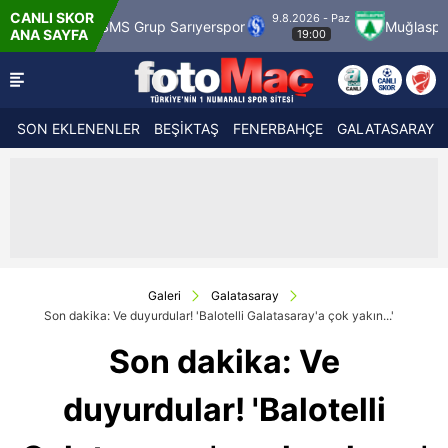
CANLI SKOR
9.8.2026 - Paz
SMS Grup Sarıyerspor
Muğlaspor
Vanspor
ANA SAYFA
19:00
SON EKLENENLER
BEŞİKTAŞ
FENERBAHÇE
GALATASARAY
Galeri
Galatasaray
Son dakika: Ve duyurdular! 'Balotelli Galatasaray'a çok yakın...'
Son dakika: Ve
duyurdular! 'Balotelli