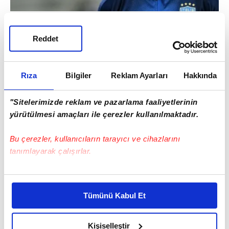
Sezon başında gittiği Brescia ile 2021'e
Reddet
kadar mukavelesi bulunmasına rağmen
ayrılık açıklaması yapan tecrübeli futbolcu,
sözleşmesini feshederek boşa çıkacak.
Rıza
Bilgiler
Reklam Ayarları
Hakkında
"Sitelerimizde reklam ve pazarlama faaliyetlerinin
yürütülmesi amaçları ile çerezler kullanılmaktadır.
Bu çerezler, kullanıcıların tarayıcı ve cihazlarını
tanımlayarak çalışırlar.
Bu çerezlere izin vermeniz halinde sizlere özel
kişiselleştirilmiş reklamlar sunabilir, sayfalarımızda sizlere
Tümünü Kabul Et
daha iyi reklam deneyimi yaşatabiliriz. Bunu yaparken
amacımızın size daha iyi bir reklam deneyimi sunmak
Böylece bonservis bedeli ödemeyecek olan
olduğunu ve sizlere en iyi içerikleri sunabilmek adına
Kişiselleştir