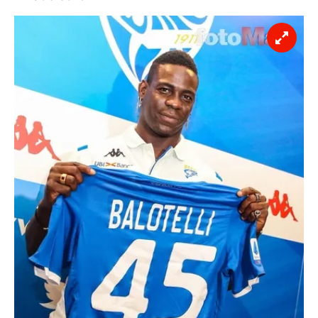
vasıtasıyla belirleyebilirsiniz. Çerezlere ilişkin detaylı bilgi
için Ayarlar butonuna tıklayabilir,
Çerez Bilgilendirme
Metnimizi
ziyaret edebilirsiniz.
6698 sayılı Kişisel Verilerin Korunması Kanunu uyarınca
hazırlanmış Aydınlatma Metnimizi okumak ve sitemizde
ilgili mevzuata uygun olarak kullanılan çerezlerle ilgili bilgi
almak için lütfen
tıklayınız
.