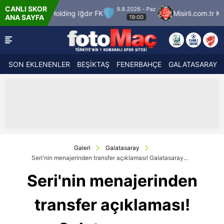
CANLI SKOR
9.8.2026 - Paz
r FK
Misirli.com.tr Karagümrük
SMS Grup Sa
ANA SAYFA
19:00
SON EKLENENLER
BEŞİKTAŞ
FENERBAHÇE
GALATASARAY
Galeri
Galatasaray
Seri'nin menajerinden transfer açıklaması! Galatasaray...
Seri'nin menajerinden
transfer açıklaması!