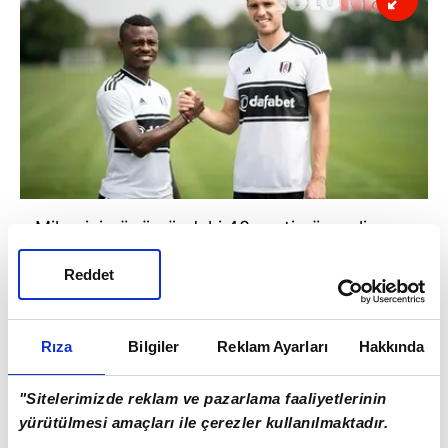
Milan için önümüzdeki 48 saatin önemli
olduğu vurgulandı. Eğer bu süre zarfında
Reddet
transfer gerçekleşmezse Seri, Galatasaray'a
daha yakın.
Rıza
Bilgiler
Reklam Ayarları
Hakkında
"Sitelerimizde reklam ve pazarlama faaliyetlerinin
yürütülmesi amaçları ile çerezler kullanılmaktadır.