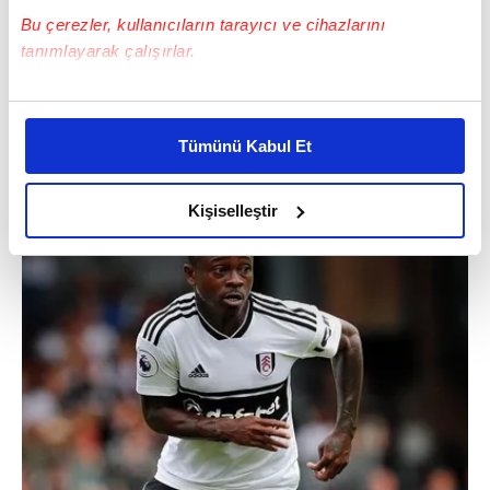
Bu çerezler, kullanıcıların tarayıcı ve cihazlarını
tanımlayarak çalışırlar.
Bu çerezlere izin vermeniz halinde sizlere özel
kişiselleştirilmiş reklamlar sunabilir, sayfalarımızda sizlere
Tümünü Kabul Et
daha iyi reklam deneyimi yaşatabiliriz. Bunu yaparken
amacımızın size daha iyi bir reklam deneyimi sunmak
olduğunu ve sizlere en iyi içerikleri sunabilmek adına
Kişiselleştir
elimizden gelen çabayı gösterdiğimizi ve bu noktada,
reklamların maliyetlerimizi karşılamak noktasında tek gelir
kalemimiz olduğunu sizlere hatırlatmak isteriz.
Her halükârda, kullanıcılar, bu çerezlere izin vermedikleri
takdirde, kullanıcılara hedefli reklamlar
gösterilmeyecektir."
Sizlere daha iyi bir hizmet sunabilmek için İnternet
Sitemizde kendimize ve üçüncü kişilere ait çerezler