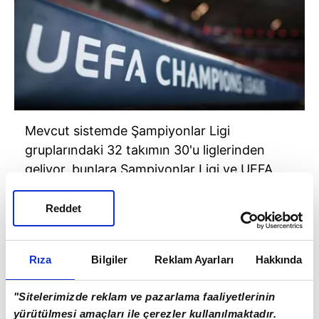
Mevcut sistemde Şampiyonlar Ligi
gruplarındaki 32 takımın 30'u liglerinden
geliyor, bunlara Şampiyonlar Ligi ve UEFA
Avrupa Ligi şampiyonları ekleniyor.
Reddet
Rıza
Bilgiler
Reklam Ayarları
Hakkında
"Sitelerimizde reklam ve pazarlama faaliyetlerinin
yürütülmesi amaçları ile çerezler kullanılmaktadır.