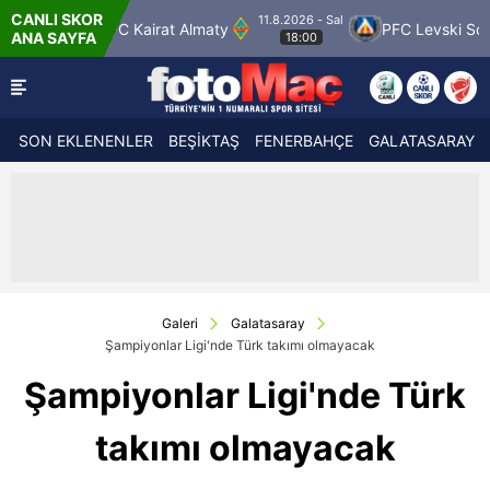
CANLI SKOR
11.8.2026 - Sal
FC Kairat Almaty
PFC Levski Sofya
Sab
ANA SAYFA
18:00
SON EKLENENLER
BEŞİKTAŞ
FENERBAHÇE
GALATASARAY
Galeri
Galatasaray
Şampiyonlar Ligi'nde Türk takımı olmayacak
Şampiyonlar Ligi'nde Türk
takımı olmayacak