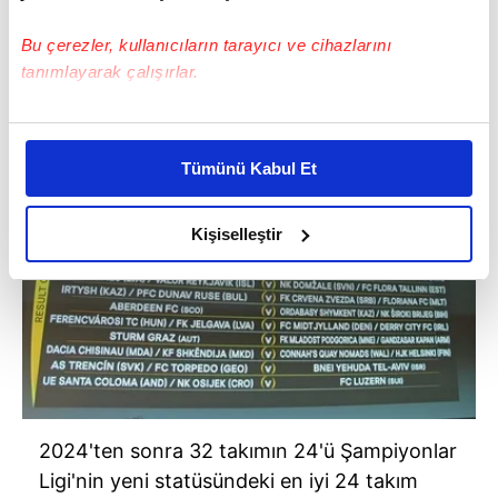
Bu çerezler, kullanıcıların tarayıcı ve cihazlarını
tanımlayarak çalışırlar.
Bu çerezlere izin vermeniz halinde sizlere özel
kişiselleştirilmiş reklamlar sunabilir, sayfalarımızda sizlere
Tümünü Kabul Et
daha iyi reklam deneyimi yaşatabiliriz. Bunu yaparken
amacımızın size daha iyi bir reklam deneyimi sunmak
olduğunu ve sizlere en iyi içerikleri sunabilmek adına
Kişiselleştir
elimizden gelen çabayı gösterdiğimizi ve bu noktada,
reklamların maliyetlerimizi karşılamak noktasında tek gelir
kalemimiz olduğunu sizlere hatırlatmak isteriz.
Her halükârda, kullanıcılar, bu çerezlere izin vermedikleri
takdirde, kullanıcılara hedefli reklamlar
gösterilmeyecektir."
2024'ten sonra 32 takımın 24'ü Şampiyonlar
Sizlere daha iyi bir hizmet sunabilmek için İnternet
Ligi'nin yeni statüsündeki en iyi 24 takım