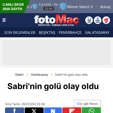
CANLI SKOR
026 - Per
7.8.2026 - Cum
Winner Match 3
Boluspor
Mani
ANA SAYFA
2:00
21:30
SON EKLENENLER
BEŞİKTAŞ
FENERBAHÇE
GALATASARAY
Galeri
Galatasaray
Sabri'nin golü olay oldu
Sabri'nin golü olay oldu
Giriş Tarihi: 29.01.2014 22:28