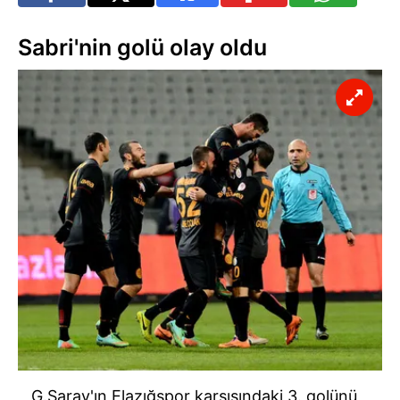
Sabri'nin golü olay oldu
G.Saray'ın Elazığspor karşısındaki 3. golünü