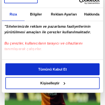
Rıza
Bilgiler
Reklam Ayarları
Hakkında
"Sitelerimizde reklam ve pazarlama faaliyetlerinin
Sabri yılda ortalama 1 gol atıyor. Keşke o
yürütülmesi amaçları ile çerezler kullanılmaktadır.
golu başka maça saklasaydın reis :)
Bu çerezler, kullanıcıların tarayıcı ve cihazlarını
tanımlayarak çalışırlar.
Bu çerezlere izin vermeniz halinde sizlere özel
kişiselleştirilmiş reklamlar sunabilir, sayfalarımızda sizlere
Tümünü Kabul Et
daha iyi reklam deneyimi yaşatabiliriz. Bunu yaparken
amacımızın size daha iyi bir reklam deneyimi sunmak
olduğunu ve sizlere en iyi içerikleri sunabilmek adına
Kişiselleştir
elimizden gelen çabayı gösterdiğimizi ve bu noktada,
reklamların maliyetlerimizi karşılamak noktasında tek gelir
kalemimiz olduğunu sizlere hatırlatmak isteriz.