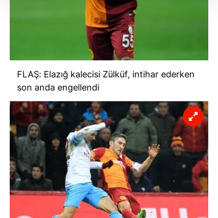
Her halükârda, kullanıcılar, bu çerezlere izin vermedikleri
takdirde, kullanıcılara hedefli reklamlar
gösterilmeyecektir."
Sizlere daha iyi bir hizmet sunabilmek için İnternet
Sitemizde kendimize ve üçüncü kişilere ait çerezler
FLAŞ: Elazığ kalecisi Zülküf, intihar ederken
kullanılmaktadır. Bu çerezler vasıtasıyla çeşitli kişisel
son anda engellendi
verileriniz işlenmekte olup gerekli olan çerezler bilgi
toplumu hizmetlerinin sunulması amacıyla
kullanılmaktadır. Diğer çerezler, sitemizin daha işlevsel
kılınması ve kişiselleştirilmesi ve sizlere yönelik
reklam/pazarlama faaliyetlerinin yapılması, amaçlarıyla
sınırlı olarak açık rızanız dahilinde kullanılacaktır.
Çerezlere ilişkin tercihlerinizi aşağıda yer alan panel
vasıtasıyla belirleyebilirsiniz. Çerezlere ilişkin detaylı bilgi
için Ayarlar butonuna tıklayabilir,
Çerez Bilgilendirme
Metnimizi
ziyaret edebilirsiniz.