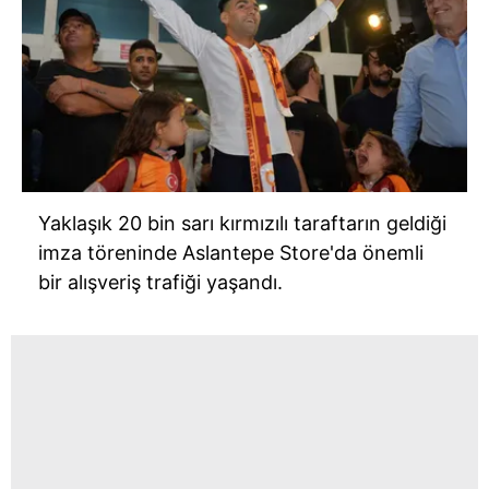
vasıtasıyla belirleyebilirsiniz. Çerezlere ilişkin detaylı bilgi
için Ayarlar butonuna tıklayabilir,
Çerez Bilgilendirme
Metnimizi
ziyaret edebilirsiniz.
6698 sayılı Kişisel Verilerin Korunması Kanunu uyarınca
hazırlanmış Aydınlatma Metnimizi okumak ve sitemizde
ilgili mevzuata uygun olarak kullanılan çerezlerle ilgili bilgi
almak için lütfen
tıklayınız
.
Yaklaşık 20 bin sarı kırmızılı taraftarın geldiği
imza töreninde Aslantepe Store'da önemli
bir alışveriş trafiği yaşandı.