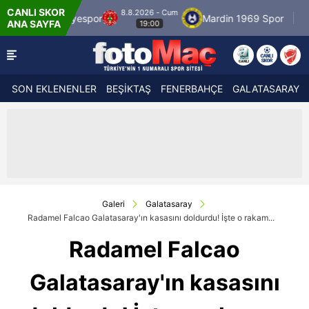
CANLI SKOR
8.8.2026 - Cum
espor
Mardin 1969 Spor
Özbelsan Sivassp
ANA SAYFA
19:00
SON EKLENENLER
BEŞİKTAŞ
FENERBAHÇE
GALATASARAY
Galeri
Galatasaray
Radamel Falcao Galatasaray'ın kasasını doldurdu! İşte o rakam...
Radamel Falcao
Galatasaray'ın kasasını