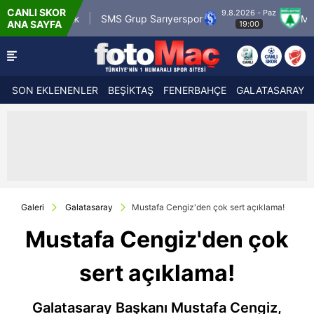
CANLI SKOR
9.8.2026 - Paz
gümrük
SMS Grup Sarıyerspor
Muğlaspor
ANA SAYFA
19:00
SON EKLENENLER
BEŞİKTAŞ
FENERBAHÇE
GALATASARAY
Galeri
Galatasaray
Mustafa Cengiz'den çok sert açıklama!
Mustafa Cengiz'den çok
sert açıklama!
Galatasaray Başkanı Mustafa Cengiz,