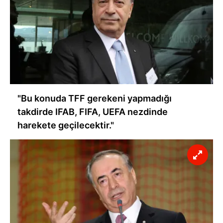
toplumu hizmetlerinin sunulması amacıyla
kullanılmaktadır. Diğer çerezler, sitemizin daha işlevsel
kılınması ve kişiselleştirilmesi ve sizlere yönelik
reklam/pazarlama faaliyetlerinin yapılması, amaçlarıyla
sınırlı olarak açık rızanız dahilinde kullanılacaktır.
Çerezlere ilişkin tercihlerinizi aşağıda yer alan panel
vasıtasıyla belirleyebilirsiniz. Çerezlere ilişkin detaylı bilgi
"Bu konuda TFF gerekeni yapmadığı
için Ayarlar butonuna tıklayabilir,
Çerez Bilgilendirme
takdirde IFAB, FIFA, UEFA nezdinde
Metnimizi
ziyaret edebilirsiniz.
harekete geçilecektir."
6698 sayılı Kişisel Verilerin Korunması Kanunu uyarınca
hazırlanmış Aydınlatma Metnimizi okumak ve sitemizde
ilgili mevzuata uygun olarak kullanılan çerezlerle ilgili bilgi
almak için lütfen
tıklayınız
.