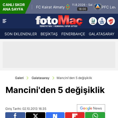
CANLI SKOR
11.8.2026 - Sal
por
FC Kairat Almaty
PFC Levski Sofya
ANA SAYFA
18:00
SON EKLENENLER
BEŞİKTAŞ
FENERBAHÇE
GALATASARAY
Galeri
Galatasaray
Mancini'den 5 değişiklik
Mancini'den 5 değişiklik
Giriş Tarihi: 02.10.2013 16:35