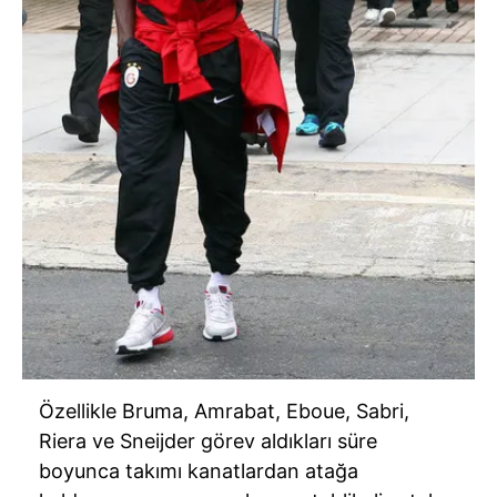
verileriniz işlenmekte olup gerekli olan çerezler bilgi
toplumu hizmetlerinin sunulması amacıyla
kullanılmaktadır. Diğer çerezler, sitemizin daha işlevsel
kılınması ve kişiselleştirilmesi ve sizlere yönelik
reklam/pazarlama faaliyetlerinin yapılması, amaçlarıyla
sınırlı olarak açık rızanız dahilinde kullanılacaktır.
Çerezlere ilişkin tercihlerinizi aşağıda yer alan panel
vasıtasıyla belirleyebilirsiniz. Çerezlere ilişkin detaylı bilgi
için Ayarlar butonuna tıklayabilir,
Çerez Bilgilendirme
Metnimizi
ziyaret edebilirsiniz.
6698 sayılı Kişisel Verilerin Korunması Kanunu uyarınca
hazırlanmış Aydınlatma Metnimizi okumak ve sitemizde
ilgili mevzuata uygun olarak kullanılan çerezlerle ilgili bilgi
Özellikle Bruma, Amrabat, Eboue, Sabri,
almak için lütfen
tıklayınız
.
Riera ve Sneijder görev aldıkları süre
boyunca takımı kanatlardan atağa