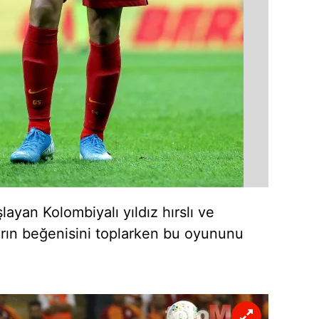
 çerezlerle ilgili bilgi almak için lütfen
tıklayınız
.
layan Kolombiyalı yıldız hırslı ve
ların beğenisini toplarken bu oyununu