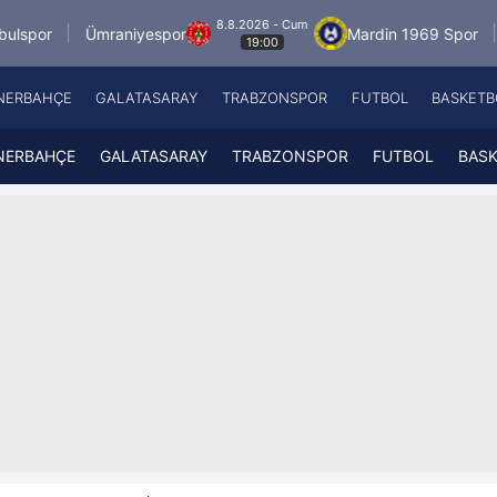
8.8.2026 - Cum
raniyespor
Mardin 1969 Spor
Özbelsan Si
19:00
NERBAHÇE
GALATASARAY
TRABZONSPOR
FUTBOL
BASKETB
Beşiktaş
A
Fenerbahçe
A
NERBAHÇE
GALATASARAY
TRABZONSPOR
FUTBOL
BAS
Galatasaray
A
Trabzonspor
A
Futbol
A
Basketbol
Ziraat Türkiye Kupası
DİZİ
Diğer Sporlar