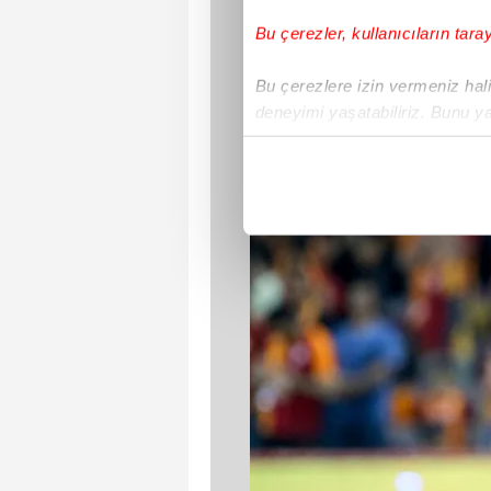
Bu çerezler, kullanıcıların tara
Bu çerezlere izin vermeniz halin
deneyimi yaşatabiliriz. Bunu y
içerikleri sunabilmek adına el
noktasında tek gelir kalemimiz 
Her halükârda, kullanıcılar, bu 
Sizlere daha iyi bir hizmet sun
çerezler vasıtasıyla çeşitli kiş
amacıyla kullanılmaktadır. Diğer
reklam/pazarlama faaliyetlerinin
Çerezlere ilişkin tercihlerinizi 
butonuna tıklayabilir,
Çerez Bi
6698 sayılı Kişisel Verilerin 