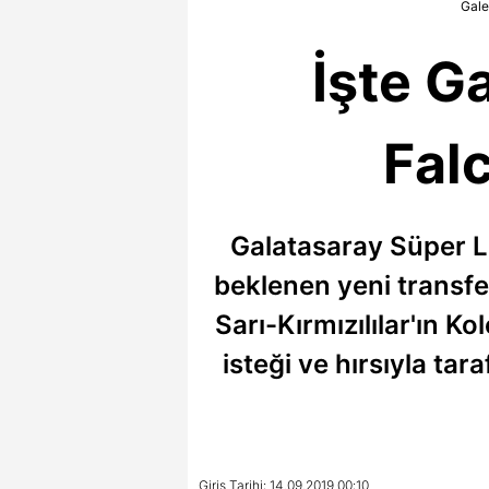
Gale
İşte G
Fal
Galatasaray Süper Li
beklenen yeni transfe
Sarı-Kırmızılılar'ın 
isteği ve hırsıyla tar
Giriş Tarihi: 14.09.2019 00:10