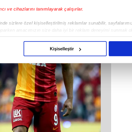
yıcı ve cihazlarını tanımlayarak çalışırlar.
de sizlere özel kişiselleştirilmiş reklamlar sunabilir, sayfalarım
aparken amacımızın size daha iyi bir reklam deneyimi sunmak ol
imizden gelen çabayı gösterdiğimizi ve bu noktada, reklamların ma
olduğunu sizlere hatırlatmak isteriz.
Kişiselleştir
çerezlere izin vermedikleri takdirde, kullanıcılara hedefli reklaml
abilmek için İnternet Sitemizde kendimize ve üçüncü kişilere ait 
isel verileriniz işlenmekte olup gerekli olan çerezler bilgi toplum
 çerezler, sitemizin daha işlevsel kılınması ve kişiselleştirilmes
 yapılması, amaçlarıyla sınırlı olarak açık rızanız dahilinde kulla
aşağıda yer alan panel vasıtasıyla belirleyebilirsiniz. Çerezlere iliş
lgilendirme Metnimizi
ziyaret edebilirsiniz.
Korunması Kanunu uyarınca hazırlanmış Aydınlatma Metnimizi okum