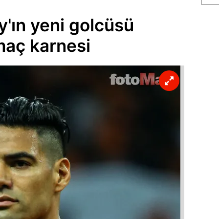
y'ın yeni golcüsü
maç karnesi