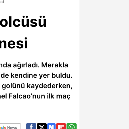
esi
golcüsü
nesi
nda ağırladı. Merakla
'de kendine yer buldu.
ek golünü kaydederken,
amel Falcao'nun ilk maç