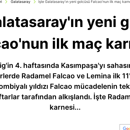
ri
Galatasaray
İşte Galatasaray'ın yeni golcüsü Falcao'nun ilk maç karn
alatasaray'ın yeni 
cao'nun ilk maç kar
g'in 4. haftasında Kasımpaşa'yı sahası
rlerde Radamel Falcao ve Lemina ilk 11
Kolombiyalı yıldızı Falcao mücadelenin t
aftarlar tarafından alkışlandı. İşte Rad
karnesi...