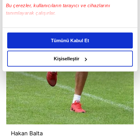
Bu çerezler, kullanıcıların tarayıcı ve cihazlarını
tanımlayarak çalışırlar.
Bu çerezlere izin vermeniz halinde sizlere özel
kişiselleştirilmiş reklamlar sunabilir, sayfalarımızda sizlere
Tümünü Kabul Et
daha iyi reklam deneyimi yaşatabiliriz. Bunu yaparken
amacımızın size daha iyi bir reklam deneyimi sunmak
olduğunu ve sizlere en iyi içerikleri sunabilmek adına
Kişiselleştir
elimizden gelen çabayı gösterdiğimizi ve bu noktada,
reklamların maliyetlerimizi karşılamak noktasında tek gelir
kalemimiz olduğunu sizlere hatırlatmak isteriz.
Her halükârda, kullanıcılar, bu çerezlere izin vermedikleri
takdirde, kullanıcılara hedefli reklamlar
gösterilmeyecektir."
Sizlere daha iyi bir hizmet sunabilmek için İnternet
Hakan Balta
Sitemizde kendimize ve üçüncü kişilere ait çerezler