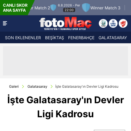
CANLI SKOR
.8.2026 - Per
7.8.2026 - Cum
Winner Match 3
Boluspor
M
ANA SAYFA
22:00
21:30
SON EKLENENLER
BEŞİKTAŞ
FENERBAHÇE
GALATASARAY
Galeri
Galatasaray
İşte Galatasaray'ın Devler Ligi Kadrosu
İşte Galatasaray'ın Devler
Ligi Kadrosu