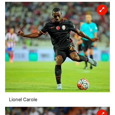
kullanılmaktadır. Bu çerezler vasıtasıyla çeşitli kişisel
verileriniz işlenmekte olup gerekli olan çerezler bilgi
toplumu hizmetlerinin sunulması amacıyla
kullanılmaktadır. Diğer çerezler, sitemizin daha işlevsel
kılınması ve kişiselleştirilmesi ve sizlere yönelik
reklam/pazarlama faaliyetlerinin yapılması, amaçlarıyla
sınırlı olarak açık rızanız dahilinde kullanılacaktır.
Çerezlere ilişkin tercihlerinizi aşağıda yer alan panel
vasıtasıyla belirleyebilirsiniz. Çerezlere ilişkin detaylı bilgi
için Ayarlar butonuna tıklayabilir,
Çerez Bilgilendirme
Metnimizi
ziyaret edebilirsiniz.
6698 sayılı Kişisel Verilerin Korunması Kanunu uyarınca
hazırlanmış Aydınlatma Metnimizi okumak ve sitemizde
ilgili mevzuata uygun olarak kullanılan çerezlerle ilgili bilgi
Lionel Carole
almak için lütfen
tıklayınız
.