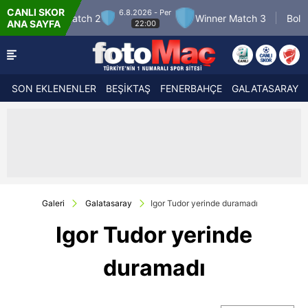
CANLI SKOR
6.8.2026 - Per
7.8.2026 - Cum
Winner Match 3
Boluspor
ANA SAYFA
22:00
21:30
SON EKLENENLER
BEŞİKTAŞ
FENERBAHÇE
GALATASARAY
Galeri
Galatasaray
Igor Tudor yerinde duramadı
Igor Tudor yerinde
duramadı