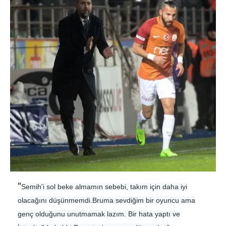
"
Semih'i sol beke almamın sebebi, takım için daha iyi
olacağını düşünmemdi.Bruma sevdiğim bir oyuncu ama
genç olduğunu unutmamak lazım. Bir hata yaptı ve