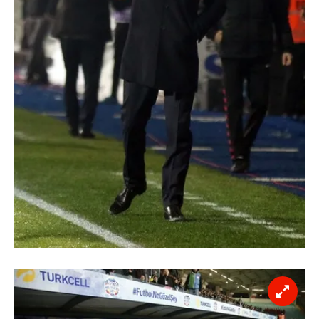
gösterilmeyecektir."
Sizlere daha iyi bir hizmet sunabilmek için İnternet
Sitemizde kendimize ve üçüncü kişilere ait çerezler
kullanılmaktadır. Bu çerezler vasıtasıyla çeşitli kişisel
verileriniz işlenmekte olup gerekli olan çerezler bilgi
toplumu hizmetlerinin sunulması amacıyla
kullanılmaktadır. Diğer çerezler, sitemizin daha işlevsel
kılınması ve kişiselleştirilmesi ve sizlere yönelik
reklam/pazarlama faaliyetlerinin yapılması, amaçlarıyla
sınırlı olarak açık rızanız dahilinde kullanılacaktır.
Çerezlere ilişkin tercihlerinizi aşağıda yer alan panel
vasıtasıyla belirleyebilirsiniz. Çerezlere ilişkin detaylı bilgi
için Ayarlar butonuna tıklayabilir,
Çerez Bilgilendirme
Metnimizi
ziyaret edebilirsiniz.
6698 sayılı Kişisel Verilerin Korunması Kanunu uyarınca
hazırlanmış Aydınlatma Metnimizi okumak ve sitemizde