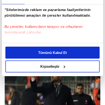
"Sitelerimizde reklam ve pazarlama faaliyetlerinin
yürütülmesi amaçları ile çerezler kullanılmaktadır.
Bu çerezler, kullanıcıların tarayıcı ve cihazlarını
tanımlayarak çalışırlar.
Bu çerezlere izin vermeniz halinde sizlere özel
kişiselleştirilmiş reklamlar sunabilir, sayfalarımızda sizlere
Tümünü Kabul Et
daha iyi reklam deneyimi yaşatabiliriz. Bunu yaparken
amacımızın size daha iyi bir reklam deneyimi sunmak
olduğunu ve sizlere en iyi içerikleri sunabilmek adına
Kişiselleştir
elimizden gelen çabayı gösterdiğimizi ve bu noktada,
reklamların maliyetlerimizi karşılamak noktasında tek gelir
kalemimiz olduğunu sizlere hatırlatmak isteriz.
Her halükârda, kullanıcılar, bu çerezlere izin vermedikleri
takdirde, kullanıcılara hedefli reklamlar