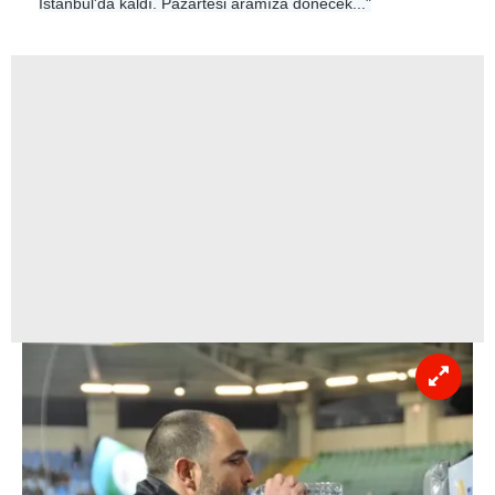
İstanbul'da kaldı. Pazartesi aramıza dönecek..."