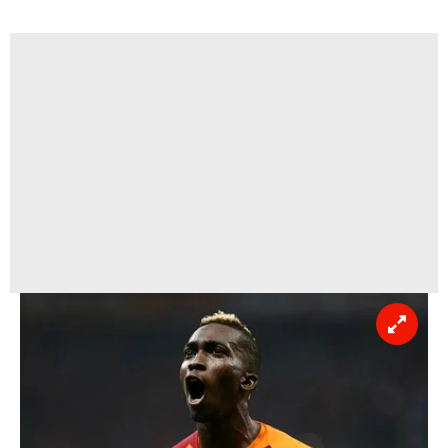
vasıtasıyla belirleyebilirsiniz. Çerezlere ilişkin detaylı bilgi
için Ayarlar butonuna tıklayabilir,
Çerez Bilgilendirme
Metnimizi
ziyaret edebilirsiniz.
6698 sayılı Kişisel Verilerin Korunması Kanunu uyarınca
hazırlanmış Aydınlatma Metnimizi okumak ve sitemizde
ilgili mevzuata uygun olarak kullanılan çerezlerle ilgili bilgi
almak için lütfen
tıklayınız
.