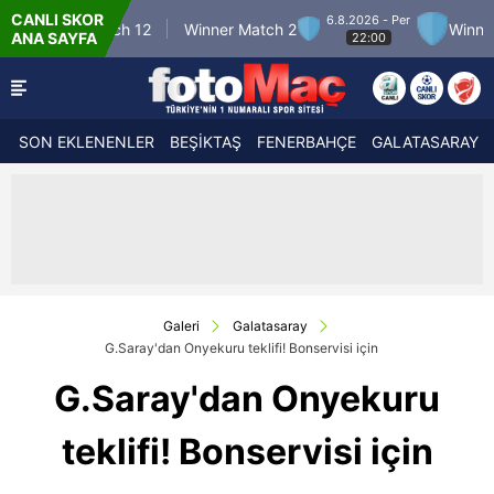
CANLI SKOR
6.8.2026 - Per
ner Match 12
Winner Match 2
Winner Match
ANA SAYFA
22:00
SON EKLENENLER
BEŞİKTAŞ
FENERBAHÇE
GALATASARAY
Galeri
Galatasaray
G.Saray'dan Onyekuru teklifi! Bonservisi için
G.Saray'dan Onyekuru
teklifi! Bonservisi için