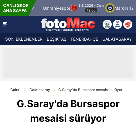
CANLI SKOR
8.8.2026 - Cum
bulspor
Ümraniyespor
Mardin 1969 Spor
ANA SAYFA
19:00
SON EKLENENLER
BEŞİKTAŞ
FENERBAHÇE
GALATASARAY
Galeri
Galatasaray
G.Saray'da Bursaspor mesaisi sürüyor
G.Saray'da Bursaspor
mesaisi sürüyor