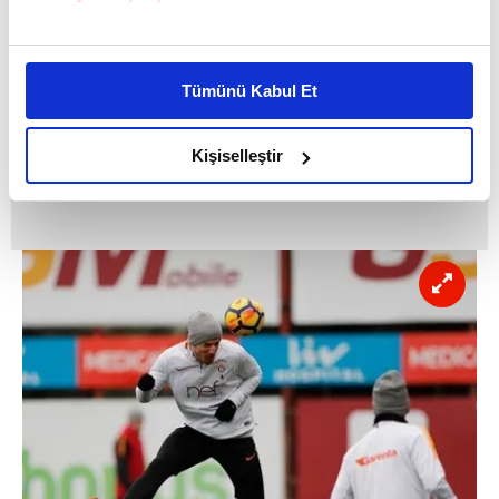
Bu çerezlere izin vermeniz halinde sizlere özel
kişiselleştirilmiş reklamlar sunabilir, sayfalarımızda sizlere
Tümünü Kabul Et
daha iyi reklam deneyimi yaşatabiliriz. Bunu yaparken
amacımızın size daha iyi bir reklam deneyimi sunmak
olduğunu ve sizlere en iyi içerikleri sunabilmek adına
Kişiselleştir
elimizden gelen çabayı gösterdiğimizi ve bu noktada,
reklamların maliyetlerimizi karşılamak noktasında tek gelir
kalemimiz olduğunu sizlere hatırlatmak isteriz.
Her halükârda, kullanıcılar, bu çerezlere izin vermedikleri
takdirde, kullanıcılara hedefli reklamlar
gösterilmeyecektir."
Sizlere daha iyi bir hizmet sunabilmek için İnternet
Sitemizde kendimize ve üçüncü kişilere ait çerezler
kullanılmaktadır. Bu çerezler vasıtasıyla çeşitli kişisel
verileriniz işlenmekte olup gerekli olan çerezler bilgi