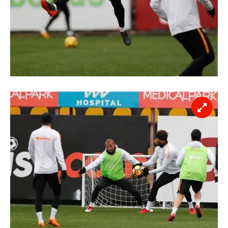
toplumu hizmetlerinin sunulması amacıyla
kullanılmaktadır. Diğer çerezler, sitemizin daha işlevsel
kılınması ve kişiselleştirilmesi ve sizlere yönelik
reklam/pazarlama faaliyetlerinin yapılması, amaçlarıyla
sınırlı olarak açık rızanız dahilinde kullanılacaktır.
Çerezlere ilişkin tercihlerinizi aşağıda yer alan panel
vasıtasıyla belirleyebilirsiniz. Çerezlere ilişkin detaylı bilgi
için Ayarlar butonuna tıklayabilir,
Çerez Bilgilendirme
Metnimizi
ziyaret edebilirsiniz.
6698 sayılı Kişisel Verilerin Korunması Kanunu uyarınca
hazırlanmış Aydınlatma Metnimizi okumak ve sitemizde
ilgili mevzuata uygun olarak kullanılan çerezlerle ilgili bilgi
almak için lütfen
tıklayınız
.