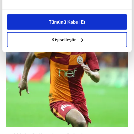
Bu çerezlere izin vermeniz halinde sizlere özel
kişiselleştirilmiş reklamlar sunabilir, sayfalarımızda sizlere
Tümünü Kabul Et
daha iyi reklam deneyimi yaşatabiliriz. Bunu yaparken
amacımızın size daha iyi bir reklam deneyimi sunmak
olduğunu ve sizlere en iyi içerikleri sunabilmek adına
Kişiselleştir
elimizden gelen çabayı gösterdiğimizi ve bu noktada,
reklamların maliyetlerimizi karşılamak noktasında tek gelir
kalemimiz olduğunu sizlere hatırlatmak isteriz.
Her halükârda, kullanıcılar, bu çerezlere izin vermedikleri
takdirde, kullanıcılara hedefli reklamlar
gösterilmeyecektir."
Sizlere daha iyi bir hizmet sunabilmek için İnternet
Sitemizde kendimize ve üçüncü kişilere ait çerezler
kullanılmaktadır. Bu çerezler vasıtasıyla çeşitli kişisel
verileriniz işlenmekte olup gerekli olan çerezler bilgi
toplumu hizmetlerinin sunulması amacıyla