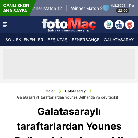
CANLI SKOR
6.8.2026 - Per
Winner Match 12
Winner Match 2
Winner Mat
ANA SAYFA
22:00
SON EKLENENLER
BEŞİKTAŞ
FENERBAHÇE
GALATASARAY
Galeri
Galatasaray
Galatasaraylı taraftarlardan Younes Belhanda'ya dev tepki!
Galatasaraylı
taraftarlardan Younes