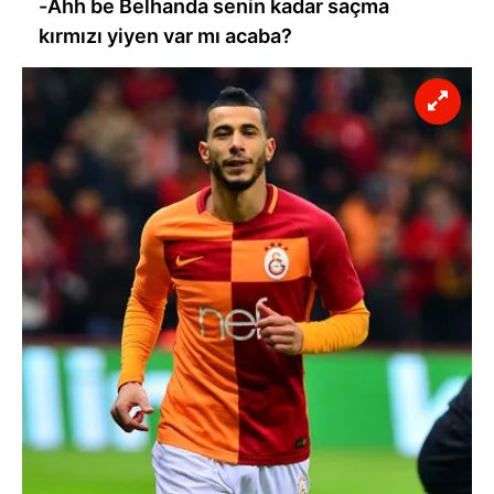
-Ahh be Belhanda senin kadar saçma
kullanılmaktadır. Diğer çerezler, sitemizin daha işlevsel
kırmızı yiyen var mı acaba?
kılınması ve kişiselleştirilmesi ve sizlere yönelik
reklam/pazarlama faaliyetlerinin yapılması, amaçlarıyla
sınırlı olarak açık rızanız dahilinde kullanılacaktır.
Çerezlere ilişkin tercihlerinizi aşağıda yer alan panel
vasıtasıyla belirleyebilirsiniz. Çerezlere ilişkin detaylı bilgi
için Ayarlar butonuna tıklayabilir,
Çerez Bilgilendirme
Metnimizi
ziyaret edebilirsiniz.
6698 sayılı Kişisel Verilerin Korunması Kanunu uyarınca
hazırlanmış Aydınlatma Metnimizi okumak ve sitemizde
ilgili mevzuata uygun olarak kullanılan çerezlerle ilgili bilgi
almak için lütfen
tıklayınız
.