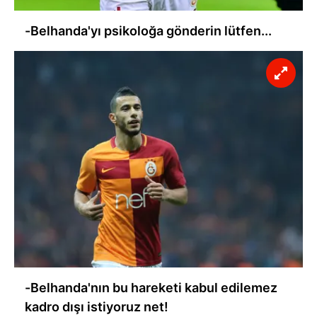
-Belhanda'yı psikoloğa gönderin lütfen...
-Belhanda'nın bu hareketi kabul edilemez
kadro dışı istiyoruz net!